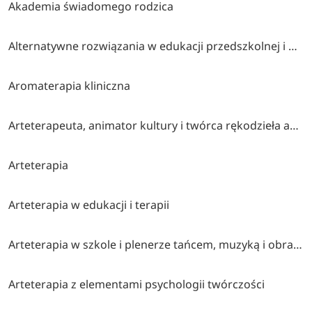
Akademia świadomego rodzica
Alternatywne rozwiązania w edukacji przedszkolnej i wczesnoszkolnej
Aromaterapia kliniczna
Arteterapeuta, animator kultury i twórca rękodzieła artystycznego
Arteterapia
Arteterapia w edukacji i terapii
Arteterapia w szkole i plenerze tańcem, muzyką i obrazem malowana (współorganizatorzy stowarzyszenie twórcze brzózki, cen bydgoszcz, klub myśli twórczej akp bydgoszcz)
Arteterapia z elementami psychologii twórczości