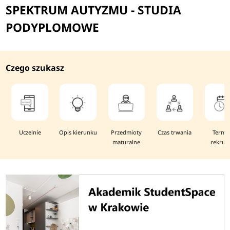
SPEKTRUM AUTYZMU - STUDIA
PODYPLOMOWE
Czego szukasz
Uczelnie
Opis kierunku
Przedmioty
Czas trwania
Termi
maturalne
rekruta