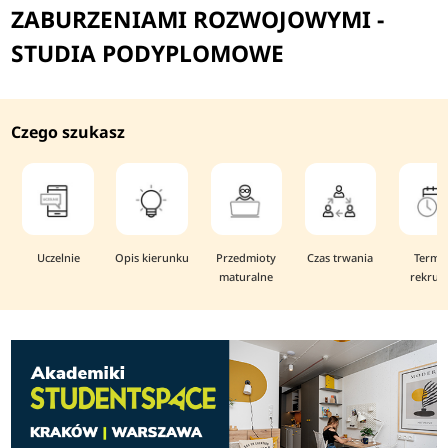
ZABURZENIAMI ROZWOJOWYMI -
STUDIA PODYPLOMOWE
Czego szukasz
Uczelnie
Opis kierunku
Przedmioty
Czas trwania
Termi
maturalne
rekruta