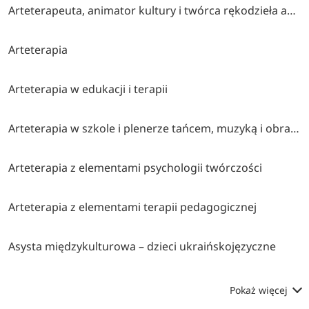
Arteterapeuta, animator kultury i twórca rękodzieła artystycznego
Arteterapia
Arteterapia w edukacji i terapii
Arteterapia w szkole i plenerze tańcem, muzyką i obrazem malowana (współorganizatorzy stowarzyszenie twórcze brzózki, cen bydgoszcz, klub myśli twórczej akp bydgoszcz)
Arteterapia z elementami psychologii twórczości
Arteterapia z elementami terapii pedagogicznej
Asysta międzykulturowa – dzieci ukraińskojęzyczne
Pokaż więcej