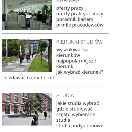
KARIERA
oferty pracy
oferty praktyk i staży
poradnik kariery
profile pracodawców
KIERUNKI STUDIÓW
wyszukiwarka
kierunków
najpopularniejsze
kierunki
jak wybrać kierunek?
co zdawać na maturze?
STUDIA
jakie studia wybrać
gdzie studiować
często wybierane
studia
studia podyplomowe