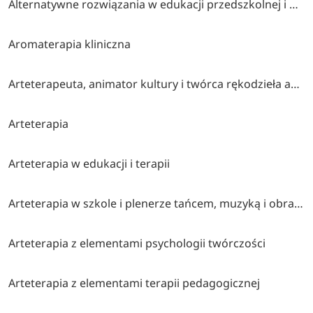
Alternatywne rozwiązania w edukacji przedszkolnej i wczesnoszkolnej
Aromaterapia kliniczna
Arteterapeuta, animator kultury i twórca rękodzieła artystycznego
Arteterapia
Arteterapia w edukacji i terapii
Arteterapia w szkole i plenerze tańcem, muzyką i obrazem malowana (współorganizatorzy stowarzyszenie twórcze brzózki, cen bydgoszcz, klub myśli twórczej akp bydgoszcz)
Arteterapia z elementami psychologii twórczości
Arteterapia z elementami terapii pedagogicznej