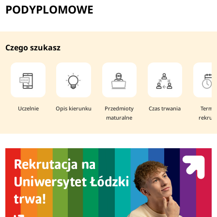
PODYPLOMOWE
Czego szukasz
Uczelnie
Opis kierunku
Przedmioty
Czas trwania
Termi
maturalne
rekruta