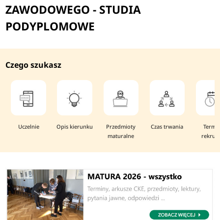
ZAWODOWEGO - STUDIA
PODYPLOMOWE
Czego szukasz
Uczelnie
Opis kierunku
Przedmioty
Czas trwania
Termi
maturalne
rekruta