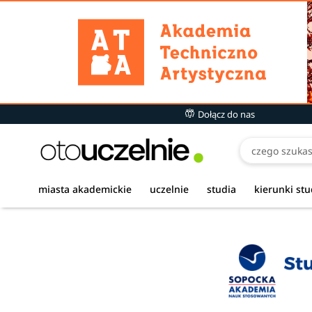
Dołącz do nas
miasta akademickie
uczelnie
studia
kierunki st