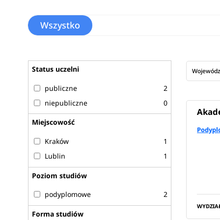
Wszystko
Status uczelni
Wojewód
publiczne
2
niepubliczne
0
Akade
Miejscowość
Podypl
Kraków
1
Lublin
1
Poziom studiów
podyplomowe
2
WYDZIA
Forma studiów