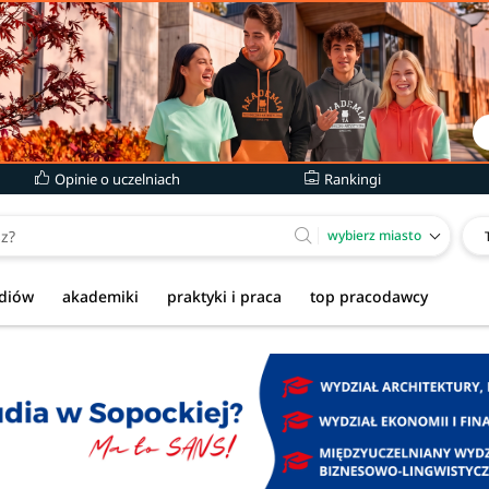
Opinie o uczelniach
Rankingi
wybierz miasto
udiów
akademiki
praktyki i praca
top pracodawcy