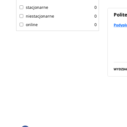
stacjonarne
0
Polit
niestacjonarne
0
online
0
Podypl
WYDZIA