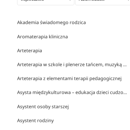
Akademia świadomego rodzica
Aromaterapia kliniczna
Arteterapia
Arteterapia w szkole i plenerze tańcem, muzyką i obrazem malowana (współorganizatorzy stowarzyszenie twórcze brzózki, cen bydgoszcz, klub myśli twórczej akp bydgoszcz)
Arteterapia z elementami terapii pedagogicznej
Asysta międzykulturowa – edukacja dzieci cudzoziemskich
Asystent osoby starszej
Asystent rodziny