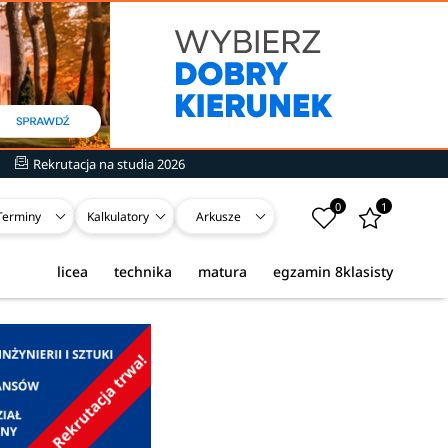
Rekrutacja na studia 2026
0
1
Terminy
Kalkulatory
Arkusze
licea
technika
matura
egzamin 8klasisty