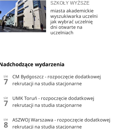
SZKOŁY WYŻSZE
miasta akademickie
wyszukiwarka uczelni
jak wybrać uczelnię
dni otwarte na
uczelniach
Nadchodzące wydarzenia
CM Bydgoszcz - rozpoczęcie dodatkowej
sie
7
rekrutacji na studia stacjonarne
UMK Toruń - rozpoczęcie dodatkowej
sie
7
rekrutacji na studia stacjonarne
ASZWOJ Warszawa - rozpoczęcie dodatkowej
sie
8
rekrutacji na studia stacjonarne