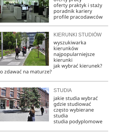
oferty praktyk i staży
poradnik kariery
profile pracodawców
KIERUNKI STUDIÓW
wyszukiwarka
kierunków
najpopularniejsze
kierunki
jak wybrać kierunek?
co zdawać na maturze?
STUDIA
jakie studia wybrać
gdzie studiować
często wybierane
studia
studia podyplomowe