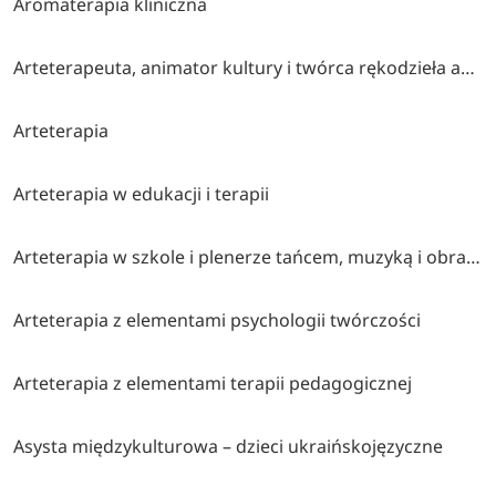
Aromaterapia kliniczna
Arteterapeuta, animator kultury i twórca rękodzieła artystycznego
Arteterapia
Arteterapia w edukacji i terapii
Arteterapia w szkole i plenerze tańcem, muzyką i obrazem malowana (współorganizatorzy stowarzyszenie twórcze brzózki, cen bydgoszcz, klub myśli twórczej akp bydgoszcz)
Arteterapia z elementami psychologii twórczości
Arteterapia z elementami terapii pedagogicznej
Asysta międzykulturowa – dzieci ukraińskojęzyczne