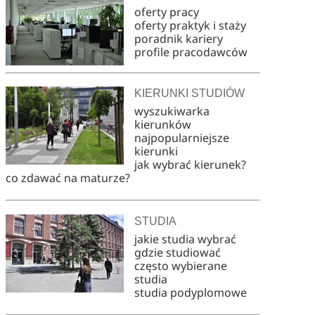
oferty pracy
oferty praktyk i staży
poradnik kariery
profile pracodawców
KIERUNKI STUDIÓW
wyszukiwarka
kierunków
najpopularniejsze
kierunki
jak wybrać kierunek?
co zdawać na maturze?
STUDIA
jakie studia wybrać
gdzie studiować
często wybierane
studia
studia podyplomowe