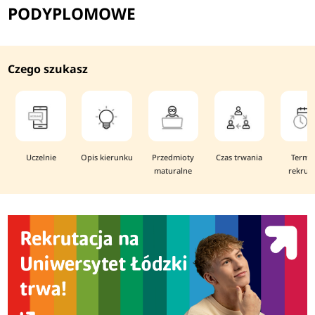
PODYPLOMOWE
Czego szukasz
Uczelnie
Opis kierunku
Przedmioty
Czas trwania
Termi
maturalne
rekruta