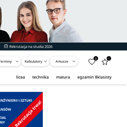
Rekrutacja na studia 2026
0
1
Terminy
Kalkulatory
Arkusze
licea
technika
matura
egzamin 8klasisty