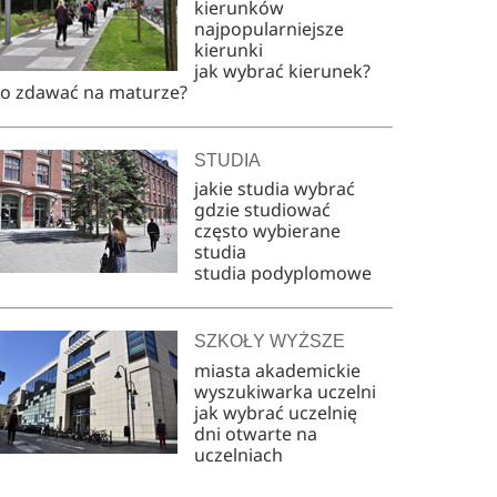
kierunków
najpopularniejsze
kierunki
jak wybrać kierunek?
co zdawać na maturze?
STUDIA
jakie studia wybrać
gdzie studiować
często wybierane
studia
studia podyplomowe
SZKOŁY WYŻSZE
miasta akademickie
wyszukiwarka uczelni
jak wybrać uczelnię
dni otwarte na
uczelniach