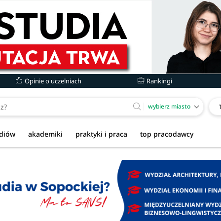
Opinie o uczelniach
Rankingi
wybierz miasto
udiów
akademiki
praktyki i praca
top pracodawcy