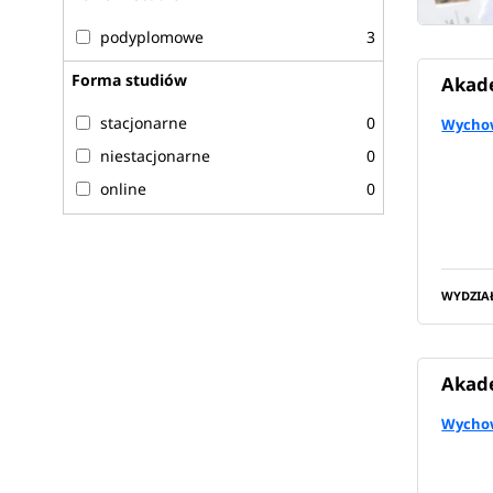
podyplomowe
3
Forma studiów
Akade
stacjonarne
0
Wychow
niestacjonarne
0
online
0
WYDZIA
Akade
Wychow