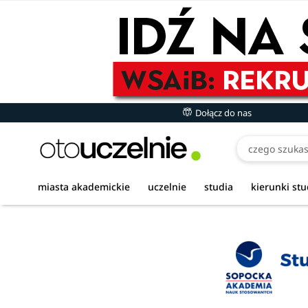
Dołącz do nas
miasta akademickie
uczelnie
studia
kierunki st