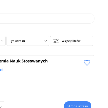
Typ uczelni
Więcej filtrów
demia Nauk Stosowanych
eli
Strona uczelni