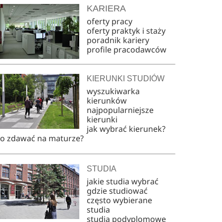
KARIERA
oferty pracy
oferty praktyk i staży
poradnik kariery
profile pracodawców
KIERUNKI STUDIÓW
wyszukiwarka
kierunków
najpopularniejsze
kierunki
jak wybrać kierunek?
co zdawać na maturze?
STUDIA
jakie studia wybrać
gdzie studiować
często wybierane
studia
studia podyplomowe