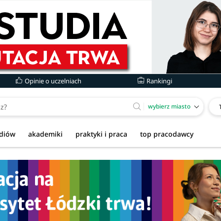
Opinie o uczelniach
Rankingi
wybierz miasto
udiów
akademiki
praktyki i praca
top pracodawcy