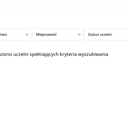
ztwo
Miejscowość
Status uczelni
eziono uczelni spełniających kryteria wyszukiwania