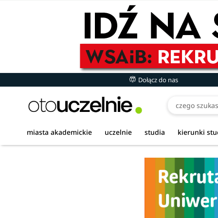
Dołącz do nas
miasta akademickie
uczelnie
studia
kierunki st