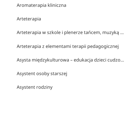
Aromaterapia kliniczna
Arteterapia
Arteterapia w szkole i plenerze tańcem, muzyką i obrazem malowana (współorganizatorzy stowarzyszenie twórcze brzózki, cen bydgoszcz, klub myśli twórczej akp bydgoszcz)
Arteterapia z elementami terapii pedagogicznej
Asysta międzykulturowa – edukacja dzieci cudzoziemskich
Asystent osoby starszej
Asystent rodziny