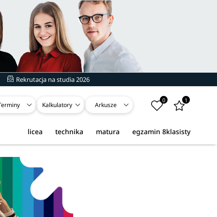
Rekrutacja na studia 2026
0
1
Terminy
Kalkulatory
Arkusze
licea
technika
matura
egzamin 8klasisty