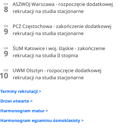
ASZWOJ Warszawa - rozpoczęcie dodatkowej
sie
8
rekrutacji na studia stacjonarne
PCZ Częstochowa - zakończenie dodatkowej
sie
9
rekrutacji na studia stacjonarne
ŚUM Katowice i woj. śląskie - zakończenie
sie
9
rekrutacji na studia II stopnia
UWM Olsztyn - rozpoczęcie dodatkowej
sie
10
rekrutacji na studia stacjonarne
Terminy rekrutacji >
Drzwi otwarte >
Harmonogram matur >
Harmonogram egzaminu ósmoklasisty >