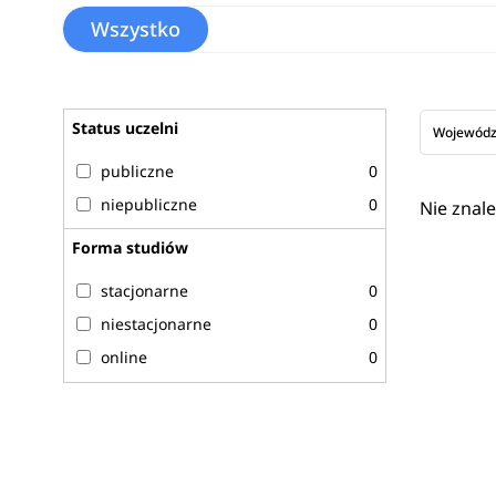
Wszystko
Status uczelni
Wojewód
publiczne
0
niepubliczne
0
Nie znal
Forma studiów
stacjonarne
0
niestacjonarne
0
online
0