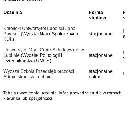
Uczelnia
Forma
P
studiów
s
Katolicki Uniwersytet Lubelski Jana
I 
Pawła II
(Wydział Nauk Społecznych
stacjonarne
st
KUL)
Uniwersytet Marii Curie-Skłodowskiej w
I 
Lublinie
(Wydział Politologii i
stacjonarne
st
Dziennikarstwa UMCS)
Wyższa Szkoła Przedsiębiorczości i
stacjonarne,
I 
Administracji w Lublinie
online
Tabela uwzględnia uczelnie, które prowadzą studia w ramach
kierunku lub specjalności