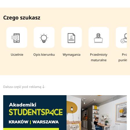
Czego szukasz
Uczelnie
Opis kierunku
Wymagania
Przedmioty
Prog
maturalne
punkto
Dalsza część pod reklamą