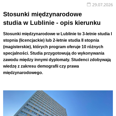
29.07.2026
Studenci dzięki wielu zajęciom w grupach doskonalą swoje
Stosunki międzynarodowe
umiejętności komunikacji i negocjacji, przydatne w
studia w Lublinie - opis kierunku
późniejszej pracy zawodowej
. Uczelnie oferują też często
możliwość wyboru specjalności, dzięki którym studenci
Stosunki międzynarodowe w Lublinie to 3-letnie studia I
dopasowują przedmioty do swoich zainteresowań.
stopnia (licencjackie) lub 2-letnie studia II stopnia
(magisterskie), których program oferuje 10 różnych
Charakterystyka
specjalności. Studia przygotowują do wykonywania
zawodu między innymi dyplomaty. Studenci zdobywają
W Lublinie stosunki międzynarodowe to 3-letnie studia I
wiedzę z zakresu demografii czy prawa
stopnia (licencjackie) lub 2-letnie studia II stopnia
międzynarodowego.
(magisterskie), których program może być realizowany
przez studentów w formie stacjonarnej lub online.
Zobacz
pełen opis kierunku
>