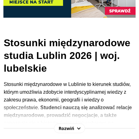
Stosunki międzynarodowe
studia Lublin 2026 | woj.
lubelskie
Stosunki międzynarodowe w Lublinie to kierunek studiów,
którym umożliwia zdobycie interdyscyplinarnej wiedzy z
zakresu prawa, ekonomii, geografii i wiedzy o
społeczeństwie.
Studenci nauczą się analizować relacje
międzynarodowe, prowadzić negocjacje, a także
zapoznają się z historią świata i jej wpływem na
Rozwiń
współczesność.
Dodatkowo studenci rozwijają swoje
kompetencje miękkie i językowe, co jest im niezbędne do