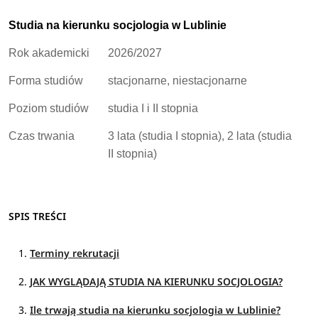
Studia na kierunku socjologia w Lublinie
Rok akademicki
2026/2027
Forma studiów
stacjonarne, niestacjonarne
Poziom studiów
studia I i II stopnia
Czas trwania
3 lata (studia I stopnia), 2 lata (studia
II stopnia)
SPIS TREŚCI
Terminy rekrutacji
JAK WYGLĄDAJĄ STUDIA NA KIERUNKU SOCJOLOGIA?
Ile trwają studia na kierunku socjologia w Lublinie?