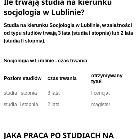
Ile trwają studia na kierunku
socjologia w Lublinie?
Studia na kierunku Socjologia w Lublinie, w zależności
od typu studiów trwają 3 lata (studia I stopnia) lub 2 lata
(studia II stopnia).
Socjologia w Lublinie - czas trwania
otrzymywany
Poziom studiów
czas trwania
tytuł
studia I stopnia
3 lata
licencjat
studia II stopnia
2 lata
magister
JAKA PRACA PO STUDIACH NA