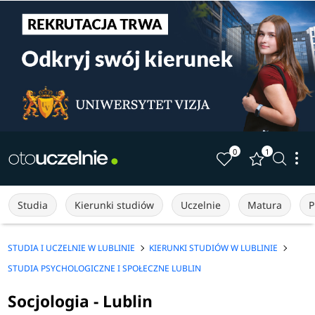
0
1
Studia
Kierunki studiów
Uczelnie
Matura
P
STUDIA I UCZELNIE W LUBLINIE
KIERUNKI STUDIÓW W LUBLINIE
STUDIA PSYCHOLOGICZNE I SPOŁECZNE LUBLIN
Socjologia - Lublin