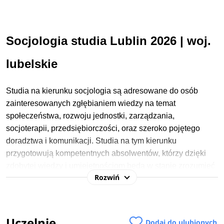
Socjologia studia Lublin 2026 | woj.
lubelskie
Studia na kierunku socjologia są adresowane do osób
zainteresowanych zgłębianiem wiedzy na temat
społeczeństwa, rozwoju jednostki, zarządzania,
socjoterapii, przedsiębiorczości, oraz szeroko pojętego
doradztwa i komunikacji. Studia na tym kierunku
przygotowują kompetentnych absolwentów, którzy dzięki
zdobytej wiedzy i umiejętnościom będą w stanie zrozumieć
Rozwiń
współczesne procesy społeczne, co pozwoli im aktywnie
kształtować przestrzeń społeczną i rozwijać swoją karierę
zawodową. Siatka zajęć obejmuje przedmioty takie jak
mikrostruktury społeczne, socjologia komunikacji,
Uczelnie
Dodaj do ulubionych