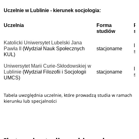
Uczelnie w Lublinie - kierunek socjologia:
Uczelnia
Forma
P
studiów
s
Katolicki Uniwersytet Lubelski Jana
I 
Pawła II
(Wydział Nauk Społecznych
stacjonarne
st
KUL)
Uniwersytet Marii Curie-Skłodowskiej w
I 
Lublinie
(Wydział Filozofii i Socjologii
stacjonarne
st
UMCS)
Tabela uwzględnia uczelnie, które prowadzą studia w ramach
kierunku lub specjalności