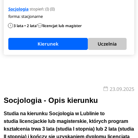
Socjologia
stopień: (I) (II)
forma: stacjonarne
3 lata • 2 lata
licencjat lub magister
Kierunek
Uczelnia
23.09.2025
Socjologia - Opis kierunku
Studia na kierunku
Socjologia w Lublinie
to
studia
licencjackie lub magisterskie
,
których program
kształcenia trwa
3 lata (studia I stopnia) lub 2 lata (studia
II stopnia)
i kończy się uzyskaniem dyplomu licencjata