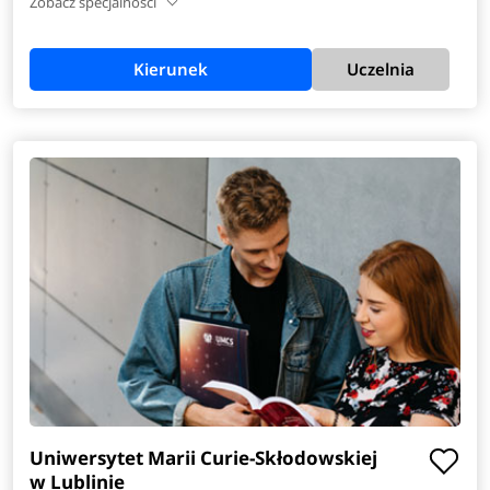
Zobacz specjalności
Kierunek
Uczelnia
Uniwersytet Marii Curie-Skłodowskiej
w Lublinie