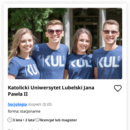
rodzinni.
Zobacz
pełen opis kierunku
>
Katolicki Uniwersytet Lubelski Jana
Pawła II
Socjologia
stopień: (I) (II)
forma: stacjonarne
3 lata • 2 lata
licencjat lub magister