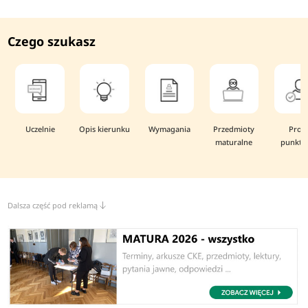
Czego szukasz
Uczelnie
Opis kierunku
Wymagania
Przedmioty
Prog
maturalne
punkto
Dalsza część pod reklamą