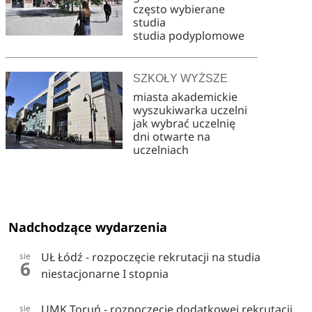
często wybierane
studia
studia podyplomowe
SZKOŁY WYŻSZE
miasta akademickie
wyszukiwarka uczelni
jak wybrać uczelnię
dni otwarte na
uczelniach
Nadchodzące wydarzenia
UŁ Łódź - rozpoczęcie rekrutacji na studia
sie
6
niestacjonarne I stopnia
UMK Toruń - rozpoczęcie dodatkowej rekrutacji
sie