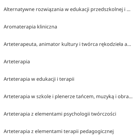
Alternatywne rozwiązania w edukacji przedszkolnej i wczesnoszkolnej
Aromaterapia kliniczna
Arteterapeuta, animator kultury i twórca rękodzieła artystycznego
Arteterapia
Arteterapia w edukacji i terapii
Arteterapia w szkole i plenerze tańcem, muzyką i obrazem malowana (współorganizatorzy stowarzyszenie twórcze brzózki, cen bydgoszcz, klub myśli twórczej akp bydgoszcz)
Arteterapia z elementami psychologii twórczości
Arteterapia z elementami terapii pedagogicznej