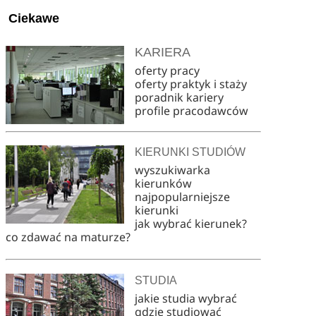
Ciekawe
KARIERA
oferty pracy
oferty praktyk i staży
poradnik kariery
profile pracodawców
KIERUNKI STUDIÓW
wyszukiwarka
kierunków
najpopularniejsze
kierunki
jak wybrać kierunek?
co zdawać na maturze?
STUDIA
jakie studia wybrać
gdzie studiować