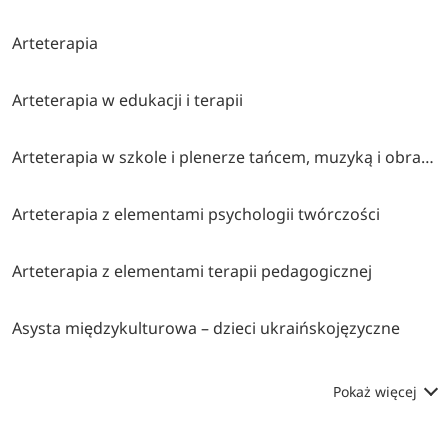
Arteterapia
Arteterapia w edukacji i terapii
Arteterapia w szkole i plenerze tańcem, muzyką i obrazem malowana (współorganizatorzy stowarzyszenie twórcze brzózki, cen bydgoszcz, klub myśli twórczej akp bydgoszcz)
Arteterapia z elementami psychologii twórczości
Arteterapia z elementami terapii pedagogicznej
Asysta międzykulturowa – dzieci ukraińskojęzyczne
Pokaż więcej