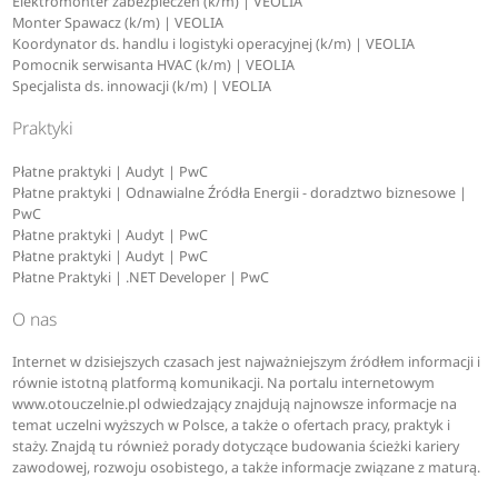
Elektromonter zabezpieczeń (k/m) | VEOLIA
Monter Spawacz (k/m) | VEOLIA
Koordynator ds. handlu i logistyki operacyjnej (k/m) | VEOLIA
Pomocnik serwisanta HVAC (k/m) | VEOLIA
Specjalista ds. innowacji (k/m) | VEOLIA
Praktyki
Płatne praktyki | Audyt | PwC
Płatne praktyki | Odnawialne Źródła Energii - doradztwo biznesowe |
PwC
Płatne praktyki | Audyt | PwC
Płatne praktyki | Audyt | PwC
Płatne Praktyki | .NET Developer | PwC
O nas
Internet w dzisiejszych czasach jest najważniejszym źródłem informacji i
równie istotną platformą komunikacji. Na portalu internetowym
www.otouczelnie.pl odwiedzający znajdują najnowsze informacje na
temat uczelni wyższych w Polsce, a także o ofertach pracy, praktyk i
staży. Znajdą tu również porady dotyczące budowania ścieżki kariery
zawodowej, rozwoju osobistego, a także informacje związane z maturą.