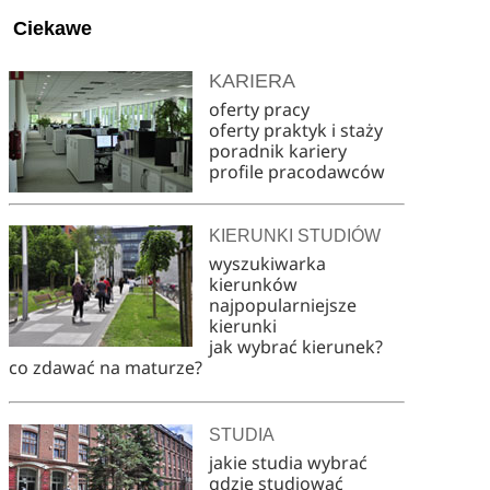
Ciekawe
KARIERA
oferty pracy
oferty praktyk i staży
poradnik kariery
profile pracodawców
KIERUNKI STUDIÓW
wyszukiwarka
kierunków
najpopularniejsze
kierunki
jak wybrać kierunek?
co zdawać na maturze?
STUDIA
jakie studia wybrać
gdzie studiować