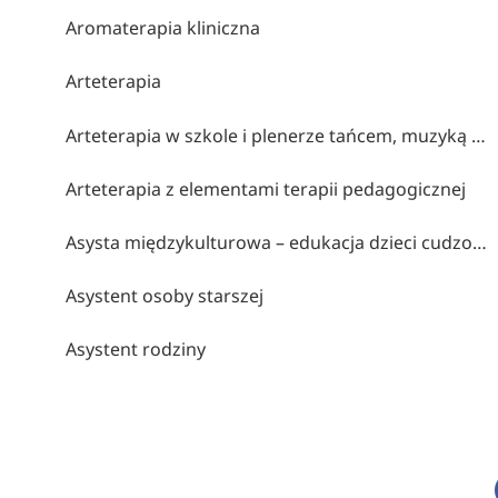
Aromaterapia kliniczna
Arteterapia
Arteterapia w szkole i plenerze tańcem, muzyką i obrazem malowana (współorganizatorzy stowarzyszenie twórcze brzózki, cen bydgoszcz, klub myśli twórczej akp bydgoszcz)
Arteterapia z elementami terapii pedagogicznej
Asysta międzykulturowa – edukacja dzieci cudzoziemskich
Asystent osoby starszej
Asystent rodziny