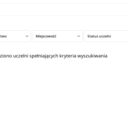
ztwo
Miejscowość
Status uczelni
eziono uczelni spełniających kryteria wyszukiwania