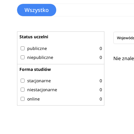
Wszystko
Status uczelni
Wojewód
publiczne
0
niepubliczne
0
Nie znal
Forma studiów
stacjonarne
0
niestacjonarne
0
online
0