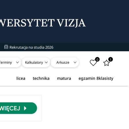
Rekrutacja na studia 2026
0
1
Terminy
Kalkulatory
Arkusze
licea
technika
matura
egzamin 8klasisty