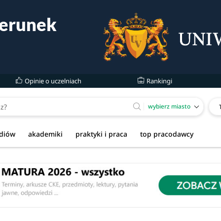
Opinie o uczelniach
Rankingi
wybierz miasto
udiów
akademiki
praktyki i praca
top pracodawcy