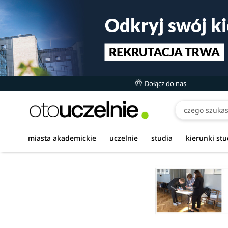
Dołącz do nas
miasta akademickie
uczelnie
studia
kierunki st