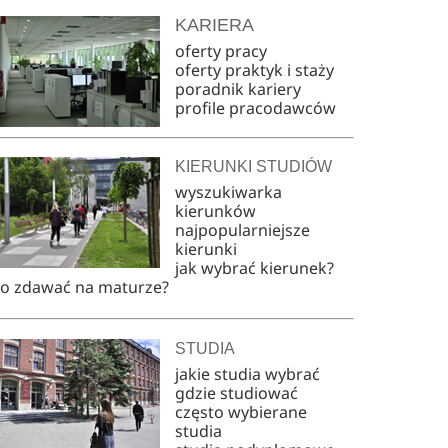
KARIERA
oferty pracy
oferty praktyk i staży
poradnik kariery
profile pracodawców
KIERUNKI STUDIÓW
wyszukiwarka
kierunków
najpopularniejsze
kierunki
jak wybrać kierunek?
co zdawać na maturze?
STUDIA
jakie studia wybrać
gdzie studiować
często wybierane
studia