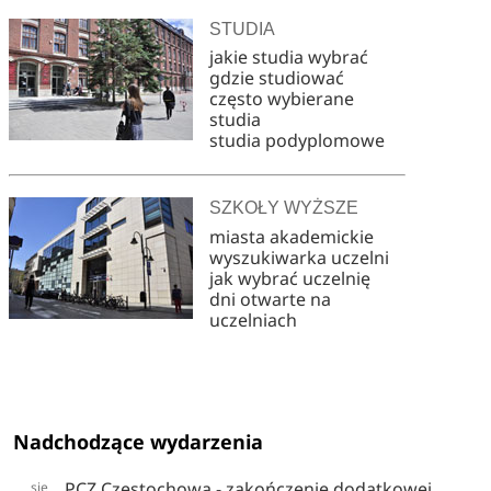
STUDIA
jakie studia wybrać
gdzie studiować
często wybierane
studia
studia podyplomowe
SZKOŁY WYŻSZE
miasta akademickie
wyszukiwarka uczelni
jak wybrać uczelnię
dni otwarte na
uczelniach
Nadchodzące wydarzenia
PCZ Częstochowa - zakończenie dodatkowej
sie