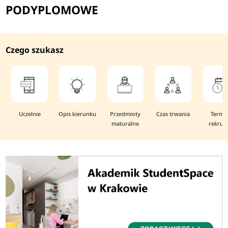
PODYPLOMOWE
Czego szukasz
Uczelnie
Opis kierunku
Przedmioty
Czas trwania
Termi
maturalne
rekruta