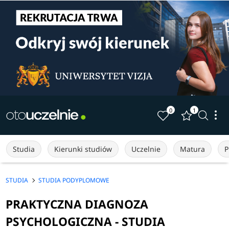
0
1
Studia
Kierunki studiów
Uczelnie
Matura
P
STUDIA
STUDIA PODYPLOMOWE
PRAKTYCZNA DIAGNOZA
PSYCHOLOGICZNA - STUDIA