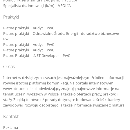
Pomocnik serwisanta HVAC (k/m) | VEOLIA
Specjalista ds. innowacji (k/m) | VEOLIA
Praktyki
Płatne praktyki | Audyt | PwC
Płatne praktyki | Odnawialne Źródła Energii - doradztwo biznesowe |
PwC
Płatne praktyki | Audyt | PwC
Płatne praktyki | Audyt | PwC
Płatne Praktyki | .NET Developer | PwC
O nas
Internet w dzisiejszych czasach jest najważniejszym źródłem informacji i
równie istotną platformą komunikacji. Na portalu internetowym
www.otouczelnie.pl odwiedzający znajdują najnowsze informacje na
temat uczelni wyższych w Polsce, a także o ofertach pracy, praktyk i
staży. Znajdą tu również porady dotyczące budowania ścieżki kariery
zawodowej, rozwoju osobistego, a także informacje związane z maturą.
Kontakt
Reklama