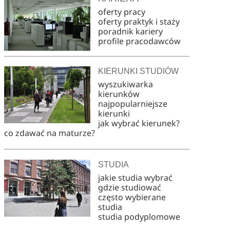
oferty pracy
oferty praktyk i staży
poradnik kariery
profile pracodawców
KIERUNKI STUDIÓW
wyszukiwarka
kierunków
najpopularniejsze
kierunki
jak wybrać kierunek?
co zdawać na maturze?
STUDIA
jakie studia wybrać
gdzie studiować
często wybierane
studia
studia podyplomowe