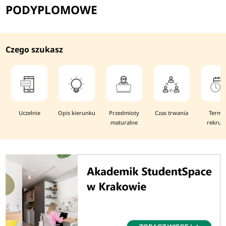
PODYPLOMOWE
Czego szukasz
Uczelnie
Opis kierunku
Przedmioty
Czas trwania
Termi
maturalne
rekruta