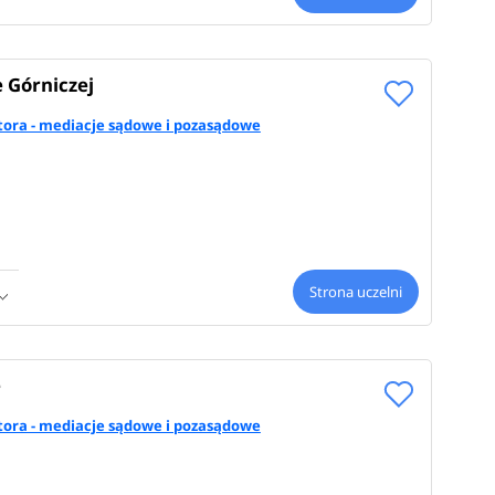
 Górniczej
ora - mediacje sądowe i pozasądowe
Strona uczelni
e
ora - mediacje sądowe i pozasądowe