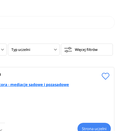
Typ uczelni
Więcej filtrów
h
ora - mediacje sądowe i pozasądowe
Strona uczelni