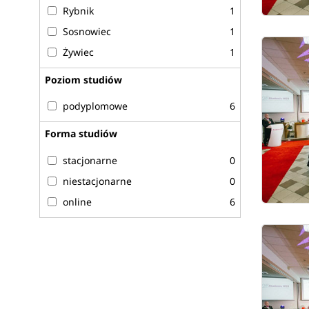
Rybnik
1
Sosnowiec
1
Żywiec
1
Poziom studiów
podyplomowe
6
Forma studiów
stacjonarne
0
niestacjonarne
0
online
6