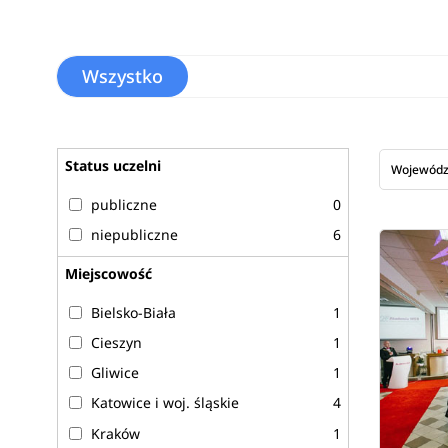
Wszystko
Status uczelni
Wojewód
publiczne
0
niepubliczne
6
Miejscowość
Bielsko-Biała
1
Cieszyn
1
Gliwice
1
Katowice i woj. śląskie
4
Kraków
1