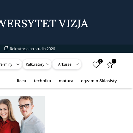
Rekrutacja na studia 2026
0
1
Terminy
Kalkulatory
Arkusze
licea
technika
matura
egzamin 8klasisty