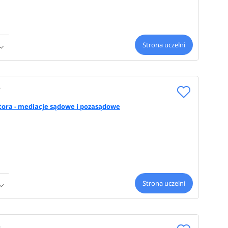
Strona uczelni
e
ora - mediacje sądowe i pozasądowe
Strona uczelni
e