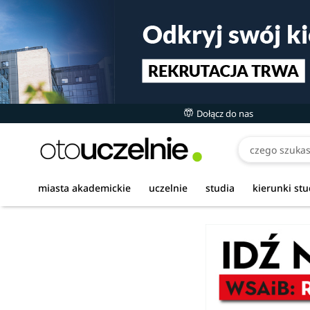
Dołącz do nas
miasta akademickie
uczelnie
studia
kierunki st