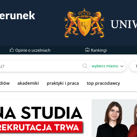
Opinie o uczelniach
Rankingi
wybierz miasto
udiów
akademiki
praktyki i praca
top pracodawcy