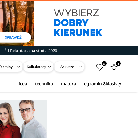
Rekrutacja na studia 2026
0
1
Terminy
Kalkulatory
Arkusze
licea
technika
matura
egzamin 8klasisty