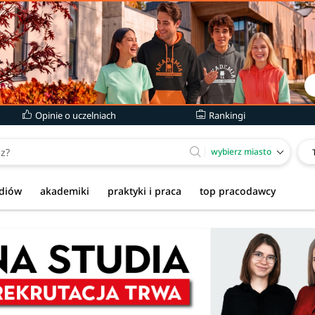
Opinie o uczelniach
Rankingi
wybierz miasto
udiów
akademiki
praktyki i praca
top pracodawcy