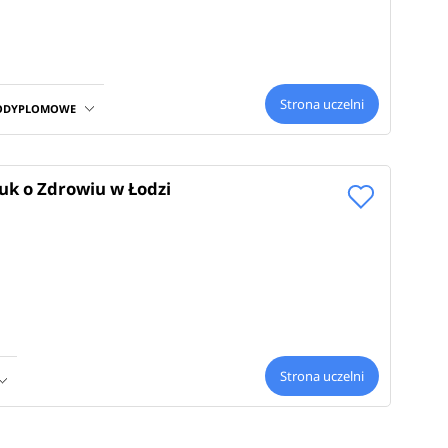
Strona uczelni
PODYPLOMOWE
uk o Zdrowiu w Łodzi
Strona uczelni