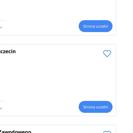
Strona uczelni
czecin
Strona uczelni
a Zawodowego