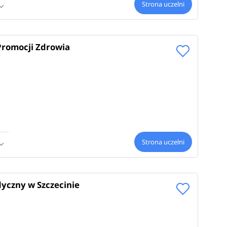
Strona uczelni
Promocji Zdrowia
Strona uczelni
yczny w Szczecinie