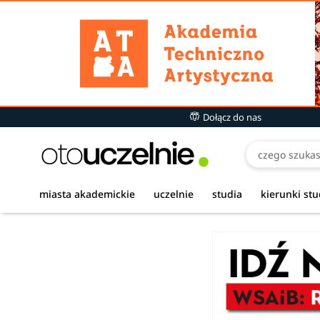
Dołącz do nas
miasta akademickie
uczelnie
studia
kierunki st