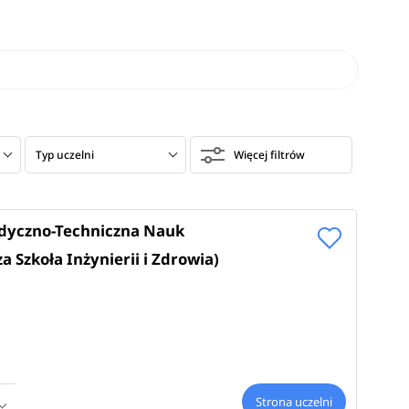
Typ uczelni
Więcej filtrów
yczno-Techniczna Nauk
Szkoła Inżynierii i Zdrowia)
Strona uczelni