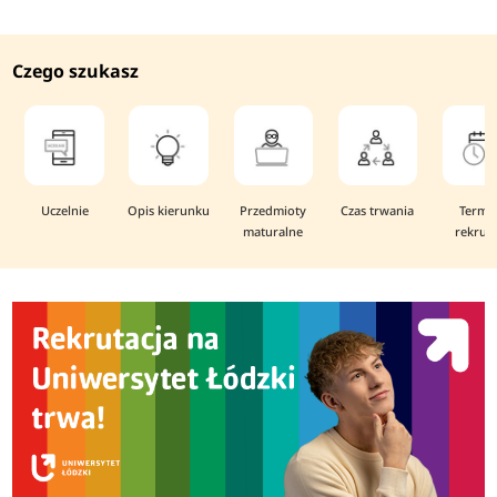
Czego szukasz
Uczelnie
Opis kierunku
Przedmioty
Czas trwania
Termi
maturalne
rekruta