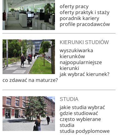
oferty pracy
oferty praktyk i staży
poradnik kariery
profile pracodawców
KIERUNKI STUDIÓW
wyszukiwarka
kierunków
najpopularniejsze
kierunki
jak wybrać kierunek?
co zdawać na maturze?
STUDIA
jakie studia wybrać
gdzie studiować
często wybierane
studia
studia podyplomowe