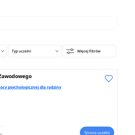
Typ uczelni
Więcej filtrów
a Zawodowego
ocy psychologicznej dla rodziny
Strona uczelni