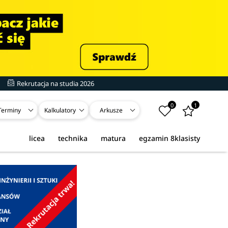
Rekrutacja na studia 2026
0
1
Terminy
Kalkulatory
Arkusze
licea
technika
matura
egzamin 8klasisty