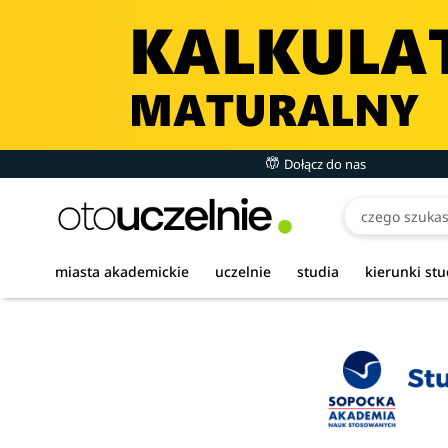
Dołącz do nas
miasta akademickie
uczelnie
studia
kierunki st