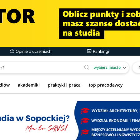
Opinie o uczelniach
Rankingi
wybierz miasto
udiów
akademiki
praktyki i praca
top pracodawcy