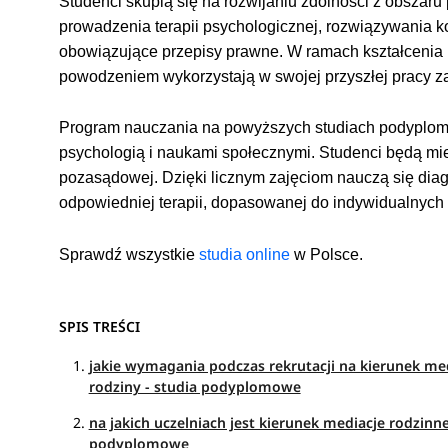
Studenci skupią się na rozwijaniu zdolności z obszar
prowadzenia terapii psychologicznej, rozwiązywania ko
obowiązujące przepisy prawne. W ramach kształcenia 
powodzeniem wykorzystają w swojej przyszłej pracy 
Program nauczania na powyższych studiach podyplomo
psychologią i naukami społecznymi. Studenci będą miel
pozasądowej. Dzięki licznym zajęciom nauczą się di
odpowiedniej terapii, dopasowanej do indywidualnych 
Sprawdź wszystkie
studia online
w Polsce.
SPIS TREŚCI
jakie wymagania podczas rekrutacji na kierunek me
rodziny - studia podyplomowe
na jakich uczelniach jest kierunek mediacje rodzinn
podyplomowe