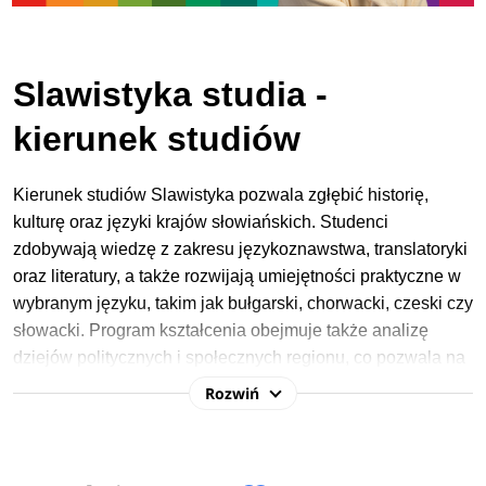
Slawistyka studia -
kierunek studiów
Kierunek studiów Slawistyka pozwala zgłębić historię,
kulturę oraz języki krajów słowiańskich. Studenci
zdobywają wiedzę z zakresu językoznawstwa, translatoryki
oraz literatury, a także rozwijają umiejętności praktyczne w
wybranym języku, takim jak bułgarski, chorwacki, czeski czy
słowacki. Program kształcenia obejmuje także analizę
dziejów politycznych i społecznych regionu, co pozwala na
lepsze zrozumienie kontekstu kulturowego i językowego.
Rozwiń
W procesie rekrutacji na studia 2026/2027 na
kierunku
Slawistyka
najczęściej wymagane przedmioty