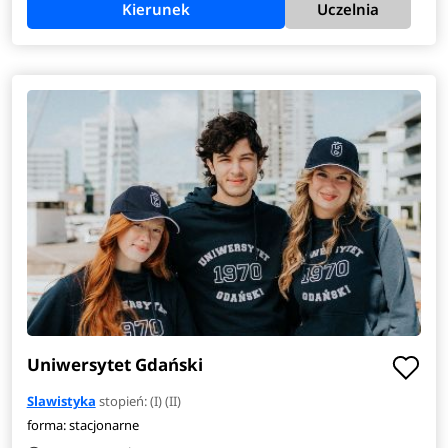
Kierunek
Uczelnia
Uniwersytet Gdański
Slawistyka
stopień: (I) (II)
forma: stacjonarne