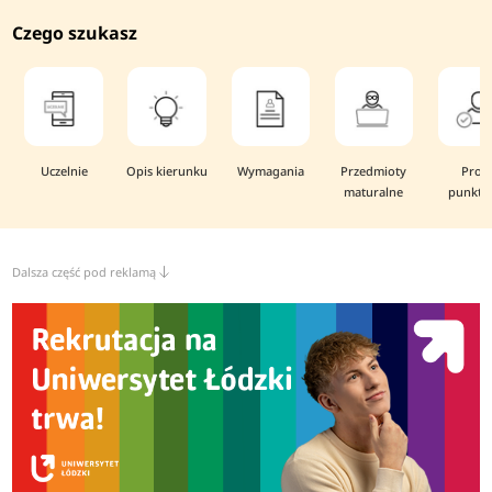
Czego szukasz
Uczelnie
Opis kierunku
Wymagania
Przedmioty
Prog
maturalne
punkto
Dalsza część pod reklamą