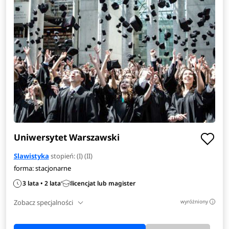
opis kierunku
>
Uniwersytet Warszawski
Slawistyka
stopień: (I) (II)
forma: stacjonarne
3 lata • 2 lata
licencjat lub magister
Zobacz specjalności
wyróżniony
i