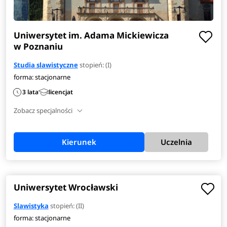
Uniwersytet im. Adama Mickiewicza
w Poznaniu
Studia slawistyczne
stopień: (I)
forma: stacjonarne
3 lata
licencjat
Zobacz specjalności
Kierunek
Uczelnia
Uniwersytet Wrocławski
Slawistyka
stopień: (II)
forma: stacjonarne