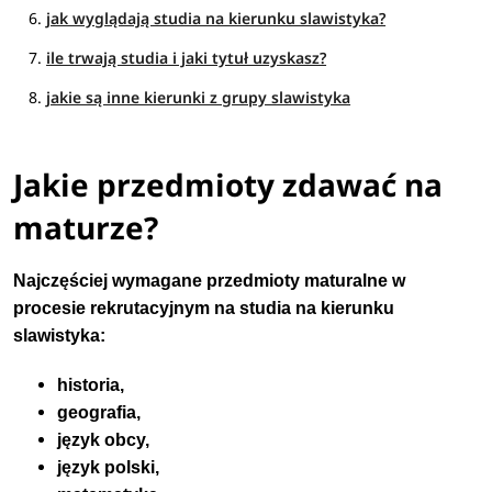
jak wyglądają studia na kierunku slawistyka?
ile trwają studia i jaki tytuł uzyskasz?
jakie są inne kierunki z grupy slawistyka
Jakie przedmioty zdawać na
maturze?
Najczęściej wymagane przedmioty maturalne w
procesie rekrutacyjnym na studia na kierunku
slawistyka:
historia,
geografia,
język obcy,
język polski,