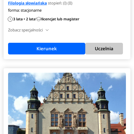
Filologia słowiańska
stopień: (I) (II)
forma: stacjonarne
3 lata • 2 lata
licencjat lub magister
Zobacz specjalności
Kierunek
Uczelnia