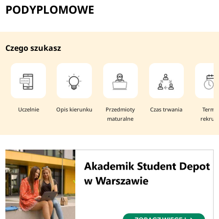
PODYPLOMOWE
Czego szukasz
Uczelnie
Opis kierunku
Przedmioty
Czas trwania
Termi
maturalne
rekruta