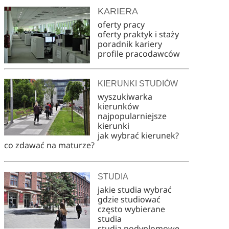
KARIERA
oferty pracy
oferty praktyk i staży
poradnik kariery
profile pracodawców
KIERUNKI STUDIÓW
wyszukiwarka
kierunków
najpopularniejsze
kierunki
jak wybrać kierunek?
co zdawać na maturze?
STUDIA
jakie studia wybrać
gdzie studiować
często wybierane
studia
studia podyplomowe