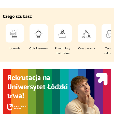
Czego szukasz
Uczelnie
Opis kierunku
Przedmioty
Czas trwania
Termi
maturalne
rekruta