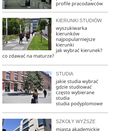
profile pracodawców
KIERUNKI STUDIÓW
wyszukiwarka
kierunków
najpopularniejsze
kierunki
jak wybrać kierunek?
co zdawać na maturze?
STUDIA
jakie studia wybrać
gdzie studiować
często wybierane
studia
studia podyplomowe
SZKOŁY WYŻSZE
miasta akademickie