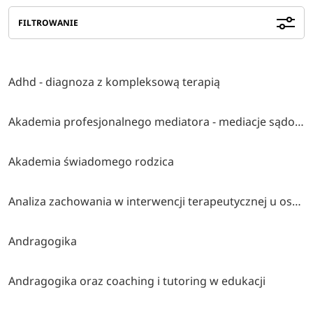
FILTROWANIE
Adhd - diagnoza z kompleksową terapią
Akademia profesjonalnego mediatora - mediacje sądowe i pozasądowe
Akademia świadomego rodzica
Analiza zachowania w interwencji terapeutycznej u osób z autyzmem i trudnościami rozwojowymi lub behawioralnymi
Andragogika
Andragogika oraz coaching i tutoring w edukacji