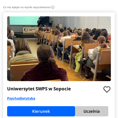
Co ma wpływ na wyniki wyszukiwania
i
Uniwersytet SWPS w Sopocie
Psychodietytyka
Kierunek
Uczelnia