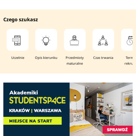
Czego szukasz
Uczelnie
Opis kierunku
Przedmioty
Czas trwania
Termi
maturalne
rekruta