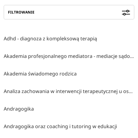
FILTROWANIE
Adhd - diagnoza z kompleksową terapią
Akademia profesjonalnego mediatora - mediacje sądowe i pozasądowe
Akademia świadomego rodzica
Analiza zachowania w interwencji terapeutycznej u osób z autyzmem i trudnościami rozwojowymi lub behawioralnymi
Andragogika
Andragogika oraz coaching i tutoring w edukacji