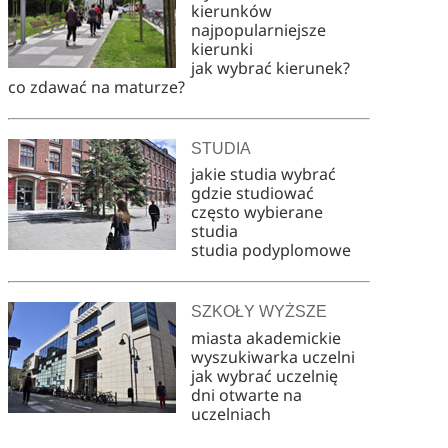
kierunków
najpopularniejsze
kierunki
jak wybrać kierunek?
co zdawać na maturze?
STUDIA
jakie studia wybrać
gdzie studiować
często wybierane
studia
studia podyplomowe
SZKOŁY WYŻSZE
miasta akademickie
wyszukiwarka uczelni
jak wybrać uczelnię
dni otwarte na
uczelniach