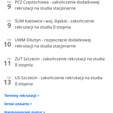
PCZ Częstochowa - zakończenie dodatkowej
sie
9
rekrutacji na studia stacjonarne
ŚUM Katowice i woj. śląskie - zakończenie
sie
9
rekrutacji na studia II stopnia
UWM Olsztyn - rozpoczęcie dodatkowej
sie
10
rekrutacji na studia stacjonarne
ZUT Szczecin - zakończenie rekrutacji na studia
sie
11
II stopnia
US Szczecin - zakończenie rekrutacji na studia
sie
13
II stopnia
Terminy rekrutacji >
Drzwi otwarte >
Harmonogram matur >