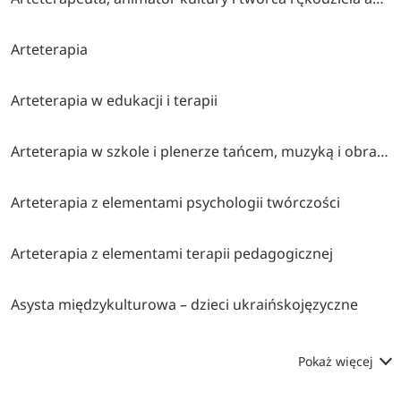
Arteterapia
Arteterapia w edukacji i terapii
Arteterapia w szkole i plenerze tańcem, muzyką i obrazem malowana (współorganizatorzy stowarzyszenie twórcze brzózki, cen bydgoszcz, klub myśli twórczej akp bydgoszcz)
Arteterapia z elementami psychologii twórczości
Arteterapia z elementami terapii pedagogicznej
Asysta międzykulturowa – dzieci ukraińskojęzyczne
Pokaż więcej