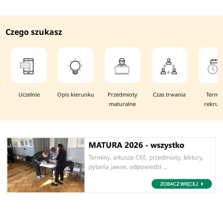
Czego szukasz
Uczelnie
Opis kierunku
Przedmioty
Czas trwania
Termi
maturalne
rekruta