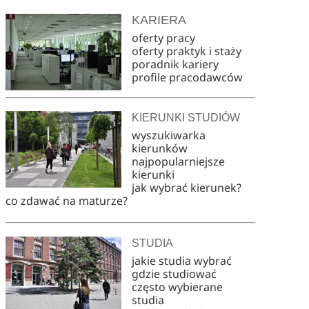
KARIERA
oferty pracy
oferty praktyk i staży
poradnik kariery
profile pracodawców
KIERUNKI STUDIÓW
wyszukiwarka
kierunków
najpopularniejsze
kierunki
jak wybrać kierunek?
co zdawać na maturze?
STUDIA
jakie studia wybrać
gdzie studiować
często wybierane
studia