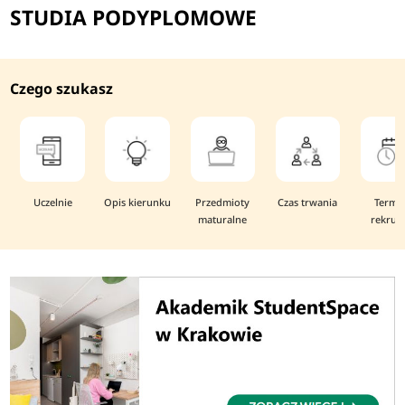
STUDIA PODYPLOMOWE
Czego szukasz
Uczelnie
Opis kierunku
Przedmioty
Czas trwania
Termi
maturalne
rekruta