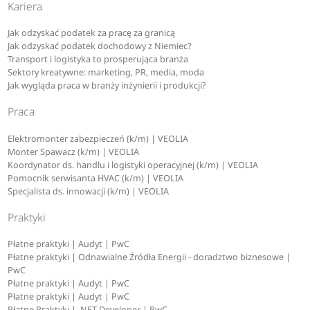
Kariera
Jak odzyskać podatek za pracę za granicą
Jak odzyskać podatek dochodowy z Niemiec?
Transport i logistyka to prosperująca branża
Sektory kreatywne: marketing, PR, media, moda
Jak wygląda praca w branży inżynierii i produkcji?
Praca
Elektromonter zabezpieczeń (k/m) | VEOLIA
Monter Spawacz (k/m) | VEOLIA
Koordynator ds. handlu i logistyki operacyjnej (k/m) | VEOLIA
Pomocnik serwisanta HVAC (k/m) | VEOLIA
Specjalista ds. innowacji (k/m) | VEOLIA
Praktyki
Płatne praktyki | Audyt | PwC
Płatne praktyki | Odnawialne Źródła Energii - doradztwo biznesowe |
PwC
Płatne praktyki | Audyt | PwC
Płatne praktyki | Audyt | PwC
Płatne Praktyki | .NET Developer | PwC