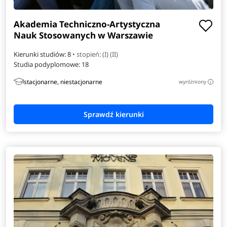
Akademia Techniczno-Artystyczna
Nauk Stosowanych w Warszawie
Kierunki studiów: 8
• stopień: (I) (II)
Studia podyplomowe:
18
stacjonarne, niestacjonarne
wyróżniony
i