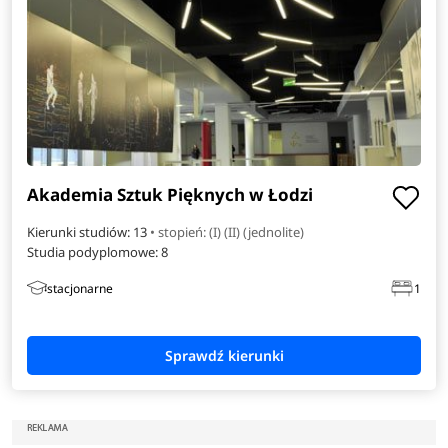
Akademia Sztuk Pięknych w Łodzi
Kierunki studiów: 13
• stopień: (I) (II) (jednolite)
Studia podyplomowe:
8
stacjonarne
1