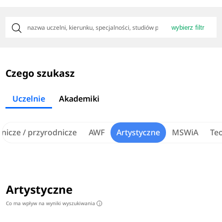
wybierz filtr
Czego szukasz
Uczelnie
Akademiki
lnicze / przyrodnicze
AWF
Artystyczne
MSWiA
Te
Artystyczne
Co ma wpływ na wyniki wyszukiwania
i