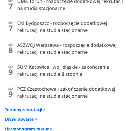
UMK Toruń - rozpoczęcie dodatkowej rekrutacji
sie
7
na studia stacjonarne
CM Bydgoszcz - rozpoczęcie dodatkowej
sie
7
rekrutacji na studia stacjonarne
ASZWOJ Warszawa - rozpoczęcie dodatkowej
sie
8
rekrutacji na studia stacjonarne
ŚUM Katowice i woj. śląskie - zakończenie
sie
9
rekrutacji na studia II stopnia
PCZ Częstochowa - zakończenie dodatkowej
sie
9
rekrutacji na studia stacjonarne
Terminy rekrutacji >
Drzwi otwarte >
Harmonogram matur >