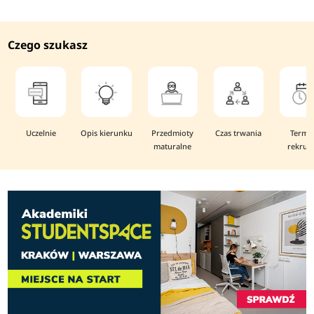
Czego szukasz
Uczelnie
Opis kierunku
Przedmioty
Czas trwania
Termi
maturalne
rekruta