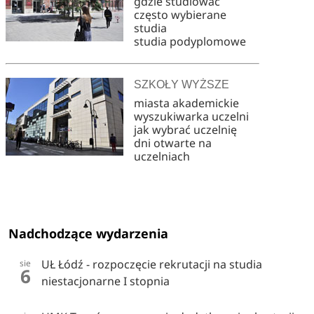
gdzie studiować
często wybierane
studia
studia podyplomowe
SZKOŁY WYŻSZE
miasta akademickie
wyszukiwarka uczelni
jak wybrać uczelnię
dni otwarte na
uczelniach
Nadchodzące wydarzenia
UŁ Łódź - rozpoczęcie rekrutacji na studia
sie
6
niestacjonarne I stopnia