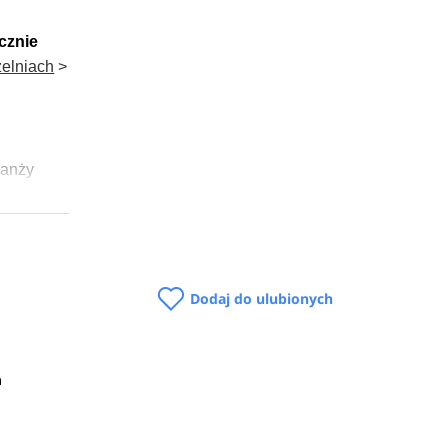
cznie
elniach
>
ranży
Dodaj do ulubionych
m