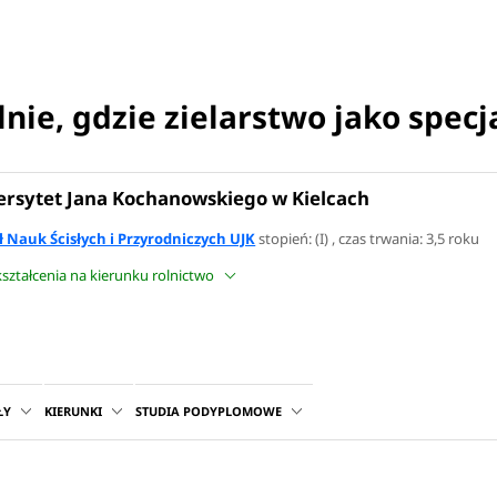
nie, gdzie zielarstwo jako specj
rsytet Jana Kochanowskiego w Kielcach
 Nauk Ścisłych i Przyrodniczych UJK
stopień: (I) , czas trwania: 3,5 roku
 kształcenia na kierunku rolnictwo
ŁY
KIERUNKI
STUDIA PODYPLOMOWE