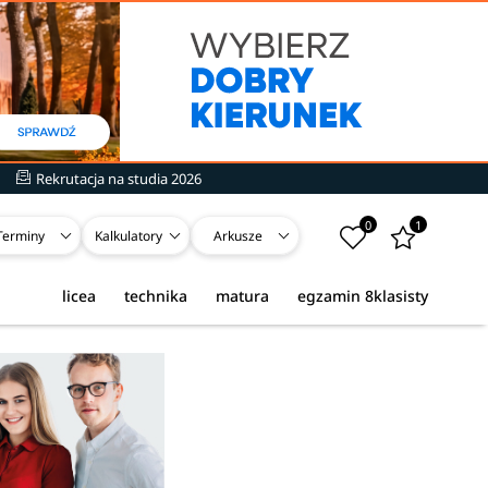
Rekrutacja na studia 2026
0
1
Terminy
Kalkulatory
Arkusze
licea
technika
matura
egzamin 8klasisty