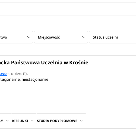
ztwo
Miejscowość
Status uczelni
cka Państwowa Uczelnia w Krośnie
stwo
stopień: (I)
,
stacjonarne, niestacjonarne
ŁY
KIERUNKI
STUDIA PODYPLOMOWE