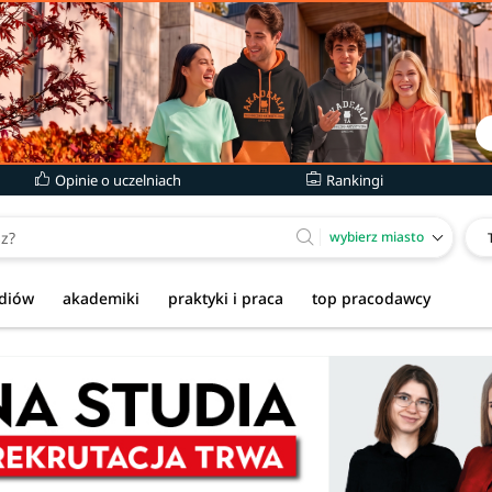
Opinie o uczelniach
Rankingi
wybierz miasto
udiów
akademiki
praktyki i praca
top pracodawcy