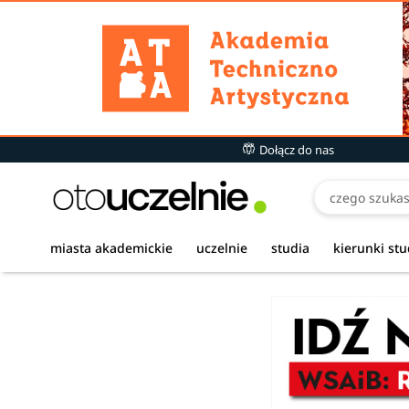
Dołącz do nas
miasta akademickie
uczelnie
studia
kierunki st