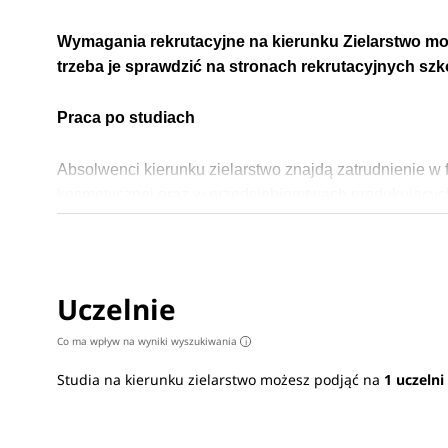
Wymagania rekrutacyjne na kierunku Zielarstwo mog
trzeba je sprawdzić na stronach rekrutacyjnych sz
Praca po studiach
Absolwenci kierunku zielarstwo znajdą zatrudnienie w
kosmetycznej oraz w przedsiębiorstwach produkujących
Uczelnie
Co ma wpływ na wyniki wyszukiwania
i
Studia na kierunku zielarstwo możesz podjąć na
1 uczelni