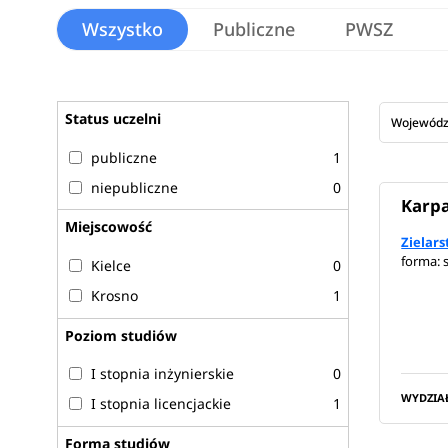
Wszystko
Publiczne
PWSZ
Status uczelni
Wojewód
publiczne
1
niepubliczne
0
Karpa
Miejscowość
Zielar
forma: 
Kielce
0
Krosno
1
Poziom studiów
I stopnia inżynierskie
0
WYDZIA
I stopnia licencjackie
1
Forma studiów