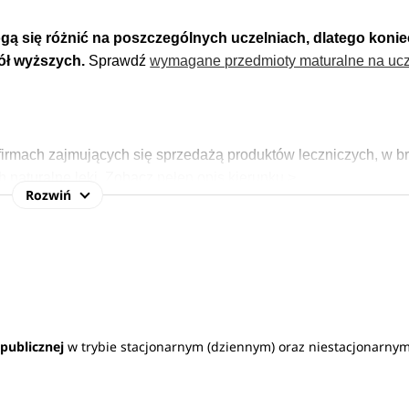
ą się różnić na poszczególnych uczelniach, dlatego konie
kół wyższych.
Sprawdź
wymagane przedmioty maturalne na ucz
 firmach zajmujących się sprzedażą produktów leczniczych, w b
 naturalne leki.
Zobacz
pełen opis kierunku
>
Rozwiń
 publicznej
w trybie stacjonarnym (dziennym) oraz niestacjonarny