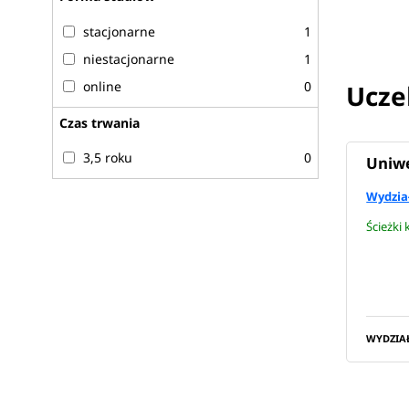
stacjonarne
1
niestacjonarne
1
online
0
Uczel
Czas trwania
3,5 roku
0
Uniwe
Wydział
Ścieżki
WYDZIA