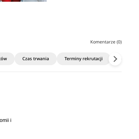
Komentarze (0)
któw
Czas trwania
Terminy rekrutacji
Poziom i 
omii i