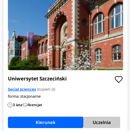
Uniwersytet Szczeciński
Social sciences
stopień: (I)
forma: stacjonarne
3 lata
licencjat
Kierunek
Uczelnia