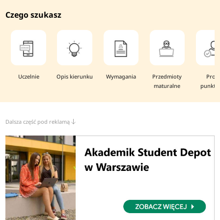
Czego szukasz
Uczelnie
Opis kierunku
Wymagania
Przedmioty
Prog
maturalne
punkto
Dalsza część pod reklamą