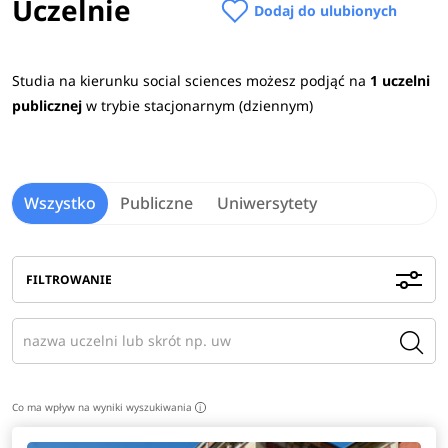
Uczelnie
Dodaj do ulubionych
Praca po studiach
Studia na kierunku social sciences możesz podjąć na
1 uczelni
Po ukończeniu powyższych studiów można podjąć pracę w
publicznej
w trybie stacjonarnym (dziennym)
jednostkach samorządu i administracji rządowej. Ponadto
absolwenci znajdą zatrudnienie w międzynarodowych
firmach i korporacjach oraz w działach HR.
Zobacz
pełen
opis kierunku
>
Wszystko
Publiczne
Uniwersytety
FILTROWANIE
Co ma wpływ na wyniki wyszukiwania
i