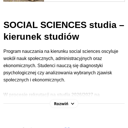
SOCIAL SCIENCES studia –
kierunek studiów
Program nauczania na kierunku social sciences oscyluje
wokół nauk społecznych, administracyjnych oraz
ekonomicznych. Studenci nauczą się diagnostyki
psychologicznej czy analizowania wybranych zjawisk
społecznych i ekonomicznych.
W procesie rekrutacji na studia 2026/2027 na
kierunku
social sciences
najczęściej wymagane
Rozwiń
przedmioty maturalne to:
język angielski
,
język polski
oraz
dowolny przedmiot.
Sprawdź
wymagane przedmioty
maturalne na uczelniach
>