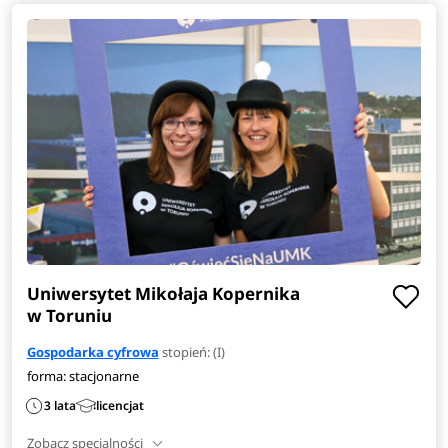
Uniwersytet Mikołaja Kopernika
w Toruniu
Gospodarka cyfrowa
stopień: (I)
forma: stacjonarne
3 lata
licencjat
Zobacz specjalności