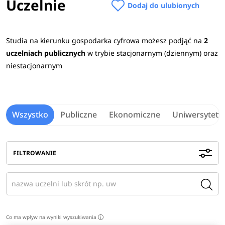
Uczelnie
kierunku
gospodarka cyfrowa
najczęściej wymagane
Dodaj do ulubionych
przedmioty maturalne
to:
informatyka
,
historia
,
matematyka
,
język obcy
Studia na kierunku gospodarka cyfrowa możesz podjąć na
2
nowożytny
,
wiedza o społeczeństwie
,
geografia
uczelniach publicznych
w trybie stacjonarnym (dziennym) oraz
oraz
fizyka.
Sprawdź
wymagane przedmioty maturalne
niestacjonarnym
na uczelniach
>
Praca po studiach
Wszystko
Publiczne
Ekonomiczne
Uniwersytety
Absolwenci znajdą zatrudnienie w sektorze finansowym,
jednostkach administracji publicznej, firmach
transportowych oraz w innych gałęziach przemysłu.
FILTROWANIE
Ponadto mogą objąć stanowisko analityka danych,
specjalisty ds. Big Data, analityka bezpieczeństwa
informacji oraz programisty.
Zobacz
pełen opis kierunku
>
Co ma wpływ na wyniki wyszukiwania
i