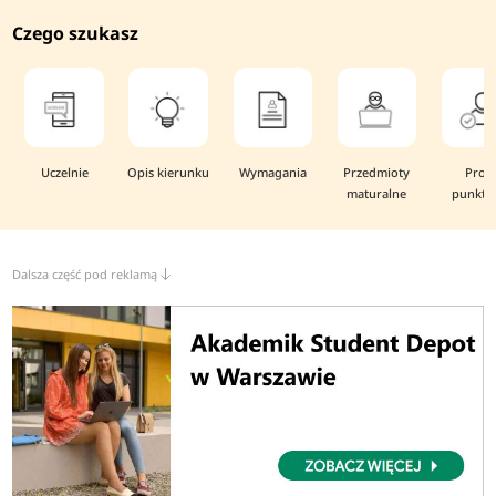
Czego szukasz
Uczelnie
Opis kierunku
Wymagania
Przedmioty
Prog
maturalne
punkto
Dalsza część pod reklamą