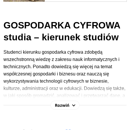
GOSPODARKA CYFROWA
studia – kierunek studiów
Studenci kierunku gospodarka cyfrowa zdobędą
wszechstronną wiedzę z zakresu nauk informatycznych i
technicznych. Ponadto dowiedzą się więcej na temat
współczesnej gospodarki i biznesu oraz nauczą się
wykorzystywania technologii cyfrowych w biznesie,
kulturze, administracji oraz w edukacji. Dowiedzą się także,
w jaki sposób gromadzić, analizować i przetwarzać dane, a
także zdobędą zdolności z obszaru programowania i
Rozwiń
cyberbezpieczeństwa.
W procesie rekrutacji na studia 2026/2027 na