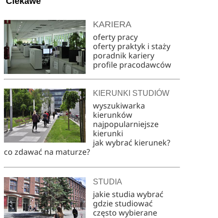
Ciekawe
KARIERA
oferty pracy
oferty praktyk i staży
poradnik kariery
profile pracodawców
KIERUNKI STUDIÓW
wyszukiwarka
kierunków
najpopularniejsze
kierunki
jak wybrać kierunek?
co zdawać na maturze?
STUDIA
jakie studia wybrać
gdzie studiować
często wybierane