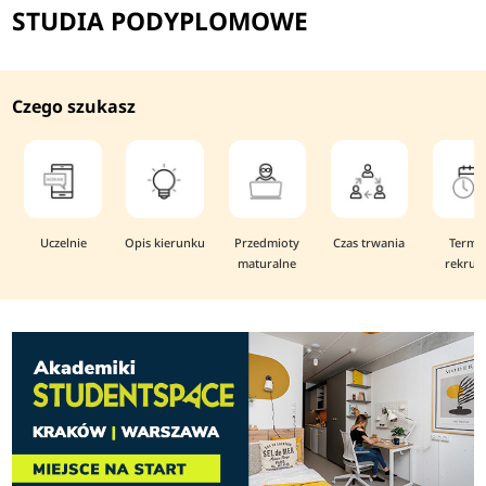
STUDIA PODYPLOMOWE
Czego szukasz
Uczelnie
Opis kierunku
Przedmioty
Czas trwania
Termi
maturalne
rekruta