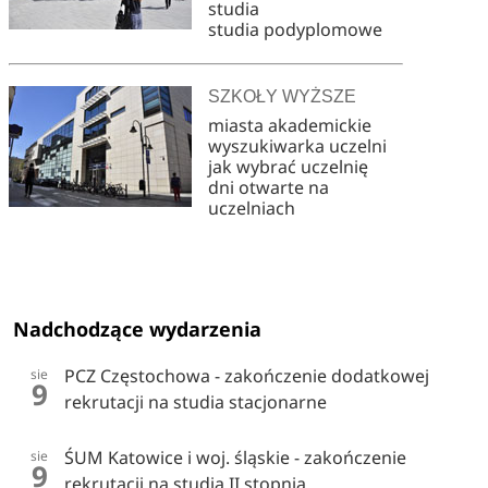
studia
studia podyplomowe
SZKOŁY WYŻSZE
miasta akademickie
wyszukiwarka uczelni
jak wybrać uczelnię
dni otwarte na
uczelniach
Nadchodzące wydarzenia
PCZ Częstochowa - zakończenie dodatkowej
sie
9
rekrutacji na studia stacjonarne
ŚUM Katowice i woj. śląskie - zakończenie
sie
9
rekrutacji na studia II stopnia