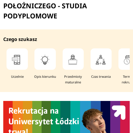
POŁOŻNICZEGO - STUDIA
PODYPLOMOWE
Czego szukasz
Uczelnie
Opis kierunku
Przedmioty
Czas trwania
Termi
maturalne
rekruta