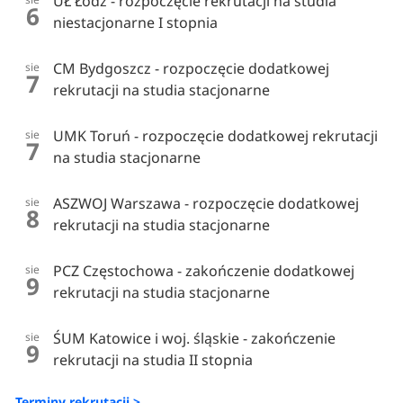
UŁ Łódź - rozpoczęcie rekrutacji na studia
6
niestacjonarne I stopnia
CM Bydgoszcz - rozpoczęcie dodatkowej
sie
7
rekrutacji na studia stacjonarne
UMK Toruń - rozpoczęcie dodatkowej rekrutacji
sie
7
na studia stacjonarne
ASZWOJ Warszawa - rozpoczęcie dodatkowej
sie
8
rekrutacji na studia stacjonarne
PCZ Częstochowa - zakończenie dodatkowej
sie
9
rekrutacji na studia stacjonarne
ŚUM Katowice i woj. śląskie - zakończenie
sie
9
rekrutacji na studia II stopnia
Terminy rekrutacji >