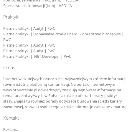
Pomocnik serwisanta HVAC (k/m) | VEOLIA
Specjalista ds. innowacji (k/m) | VEOLIA
Praktyki
Płatne praktyki | Audyt | PwC
Płatne praktyki | Odnawialne Źródła Energii - doradztwo biznesowe |
PwC
Płatne praktyki | Audyt | PwC
Płatne praktyki | Audyt | PwC
Płatne Praktyki | .NET Developer | PwC
O nas
Internet w dzisiejszych czasach jest najważniejszym źródłem informacji i
równie istotną platformą komunikacji. Na portalu internetowym
www.otouczelnie.pl odwiedzający znajdują najnowsze informacje na
temat uczelni wyższych w Polsce, a także o ofertach pracy, praktyk i
staży. Znajdą tu również porady dotyczące budowania ścieżki kariery
zawodowej, rozwoju osobistego, a także informacje związane z maturą.
Kontakt
Reklama