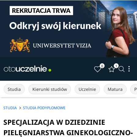
0
1
Studia
Kierunki studiów
Uczelnie
Matura
P
STUDIA
STUDIA PODYPLOMOWE
SPECJALIZACJA W DZIEDZINIE
PIELĘGNIARSTWA GINEKOLOGICZNO-