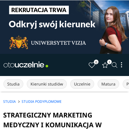
0
1
Studia
Kierunki studiów
Uczelnie
Matura
P
STUDIA
STUDIA PODYPLOMOWE
STRATEGICZNY MARKETING
MEDYCZNY I KOMUNIKACJA W