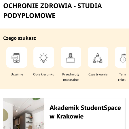
OCHRONIE ZDROWIA - STUDIA
PODYPLOMOWE
Czego szukasz
Uczelnie
Opis kierunku
Przedmioty
Czas trwania
Termi
maturalne
rekruta