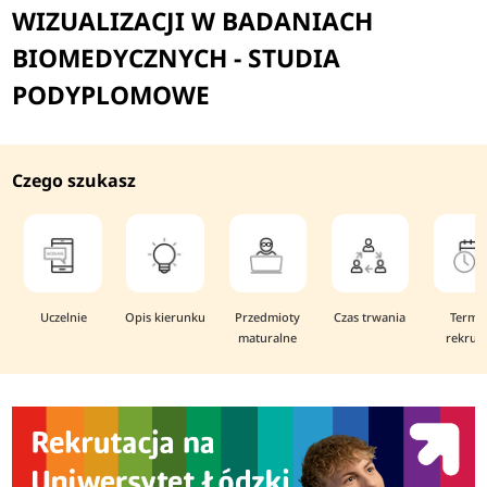
WIZUALIZACJI W BADA​​NIACH
BIOMEDYCZNYCH - STUDIA
PODYPLOMOWE
Czego szukasz
Uczelnie
Opis kierunku
Przedmioty
Czas trwania
Termi
maturalne
rekruta