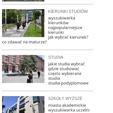
KIERUNKI STUDIÓW
wyszukiwarka
kierunków
najpopularniejsze
kierunki
jak wybrać kierunek?
co zdawać na maturze?
STUDIA
jakie studia wybrać
gdzie studiować
często wybierane
studia
studia podyplomowe
SZKOŁY WYŻSZE
miasta akademickie
wyszukiwarka uczelni