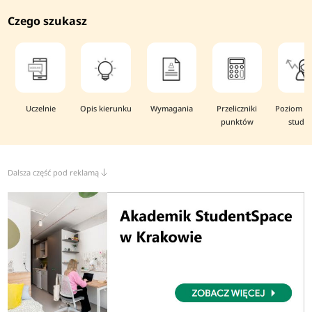
Czego szukasz
Uczelnie
Opis kierunku
Wymagania
Przeliczniki
Poziom i 
punktów
studi
Dalsza część pod reklamą