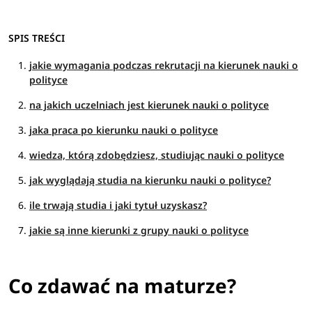
SPIS TREŚCI
jakie wymagania podczas rekrutacji na kierunek nauki o
polityce
na jakich uczelniach jest kierunek nauki o polityce
jaka praca po kierunku nauki o polityce
wiedza, którą zdobędziesz, studiując nauki o polityce
jak wyglądają studia na kierunku nauki o polityce?
ile trwają studia i jaki tytuł uzyskasz?
jakie są inne kierunki z grupy nauki o polityce
Co zdawać na maturze?