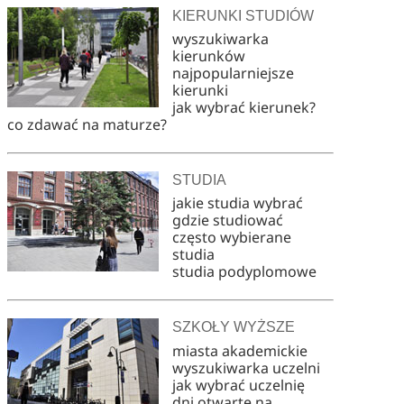
KIERUNKI STUDIÓW
wyszukiwarka
kierunków
najpopularniejsze
kierunki
jak wybrać kierunek?
co zdawać na maturze?
STUDIA
jakie studia wybrać
gdzie studiować
często wybierane
studia
studia podyplomowe
SZKOŁY WYŻSZE
miasta akademickie
wyszukiwarka uczelni
jak wybrać uczelnię
dni otwarte na