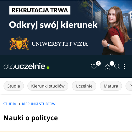
0
1
Studia
Kierunki studiów
Uczelnie
Matura
P
STUDIA
KIERUNKI STUDIÓW
Nauki o polityce