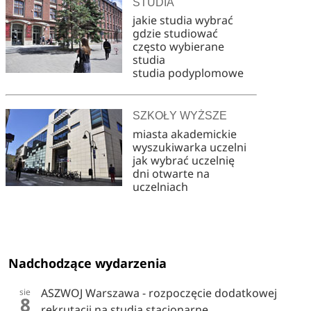
STUDIA
jakie studia wybrać
gdzie studiować
często wybierane
studia
studia podyplomowe
SZKOŁY WYŻSZE
miasta akademickie
wyszukiwarka uczelni
jak wybrać uczelnię
dni otwarte na
uczelniach
Nadchodzące wydarzenia
ASZWOJ Warszawa - rozpoczęcie dodatkowej
sie
8
rekrutacji na studia stacjonarne