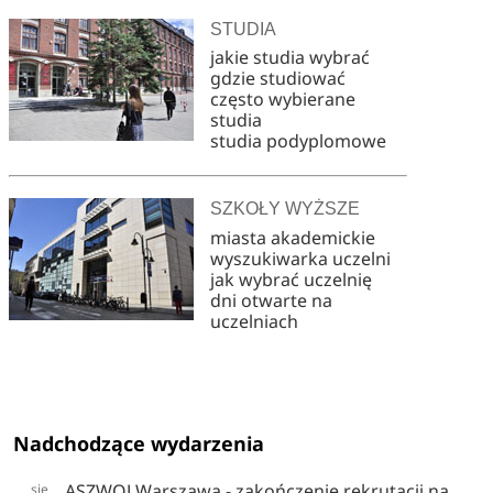
STUDIA
jakie studia wybrać
gdzie studiować
często wybierane
studia
studia podyplomowe
SZKOŁY WYŻSZE
miasta akademickie
wyszukiwarka uczelni
jak wybrać uczelnię
dni otwarte na
uczelniach
Nadchodzące wydarzenia
ASZWOJ Warszawa - zakończenie rekrutacji na
sie