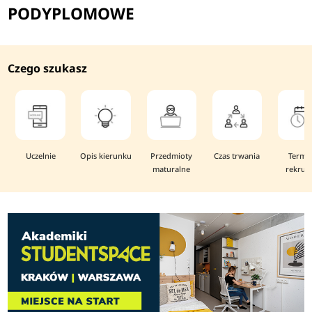
PODYPLOMOWE
Czego szukasz
Uczelnie
Opis kierunku
Przedmioty
Czas trwania
Termi
maturalne
rekruta