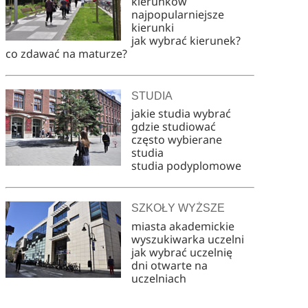
kierunków
najpopularniejsze
kierunki
jak wybrać kierunek?
co zdawać na maturze?
STUDIA
jakie studia wybrać
gdzie studiować
często wybierane
studia
studia podyplomowe
SZKOŁY WYŻSZE
miasta akademickie
wyszukiwarka uczelni
jak wybrać uczelnię
dni otwarte na
uczelniach