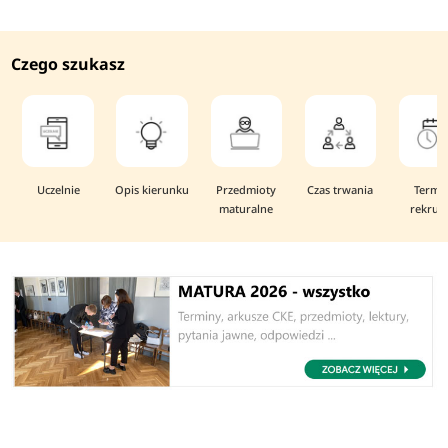
Czego szukasz
Uczelnie
Opis kierunku
Przedmioty
Czas trwania
Termi
maturalne
rekruta