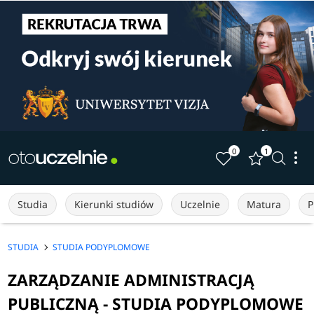
0
1
Studia
Kierunki studiów
Uczelnie
Matura
P
STUDIA
STUDIA PODYPLOMOWE
ZARZĄDZANIE ADMINISTRACJĄ
PUBLICZNĄ - STUDIA PODYPLOMOWE