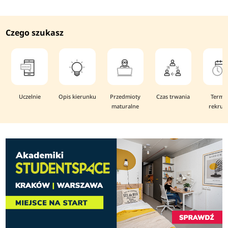
Czego szukasz
Uczelnie
Opis kierunku
Przedmioty
Czas trwania
Termi
maturalne
rekruta