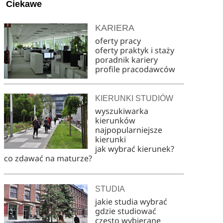
Ciekawe
KARIERA
oferty pracy
oferty praktyk i staży
poradnik kariery
profile pracodawców
KIERUNKI STUDIÓW
wyszukiwarka
kierunków
najpopularniejsze
kierunki
jak wybrać kierunek?
co zdawać na maturze?
STUDIA
jakie studia wybrać
gdzie studiować
często wybierane