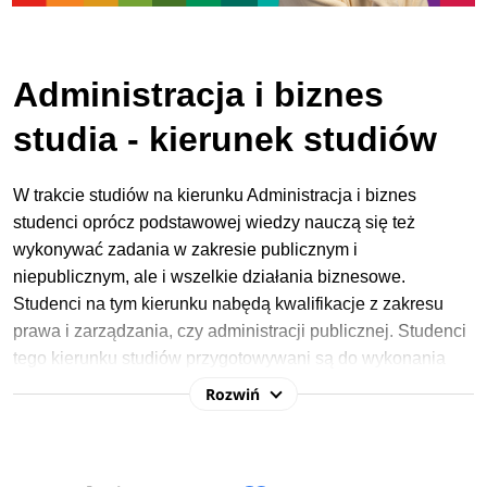
Administracja i biznes
studia - kierunek studiów
W trakcie studiów na kierunku Administracja i biznes
studenci oprócz podstawowej wiedzy nauczą się też
wykonywać zadania w zakresie publicznym i
niepublicznym, ale i wszelkie działania biznesowe.
Studenci na tym kierunku nabędą kwalifikacje z zakresu
prawa i zarządzania, czy administracji publicznej.
Studenci
tego kierunku studiów przygotowywani są do wykonania
przyszłych obowiązków dzięki specjalistycznym zajęciom w
Rozwiń
toku nauczania, takim jak administrowanie
nieruchomościami, czy prawo i inwestycje w odnawialne
źródła energii. Ten kierunek przekazuje wiedzę w sposób