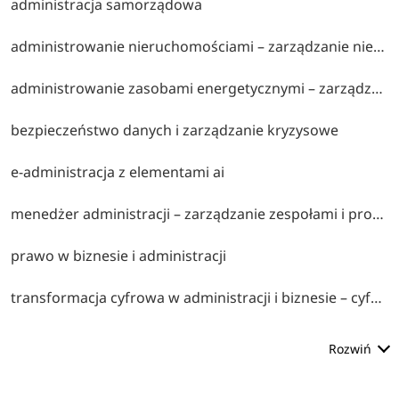
administracja samorządowa
administrowanie nieruchomościami – zarządzanie nieruchomościami, prawo rynku nieruchomości, eksploatacja i administrowanie obiektami.
administrowanie zasobami energetycznymi – zarządzanie infrastrukturą i zasobami energetycznymi, efektywność energetyczna, regulacje prawne.
bezpieczeństwo danych i zarządzanie kryzysowe
e-administracja z elementami ai
menedżer administracji – zarządzanie zespołami i procesami administracyjnymi, przywództwo, organizacja pracy i podejmowanie decyzji.
prawo w biznesie i administracji
transformacja cyfrowa w administracji i biznesie – cyfryzacja procesów, nowe technologie, zarządzanie zmianą i wdrażanie rozwiązań cyfrowych.
Rozwiń