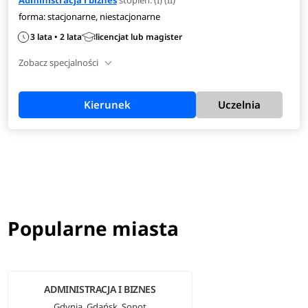
forma: stacjonarne, niestacjonarne
3 lata • 2 lata
licencjat lub magister
Zobacz specjalności
Kierunek
Uczelnia
Popularne miasta
ADMINISTRACJA I BIZNES
Gdynia, Gdańsk, Sopot