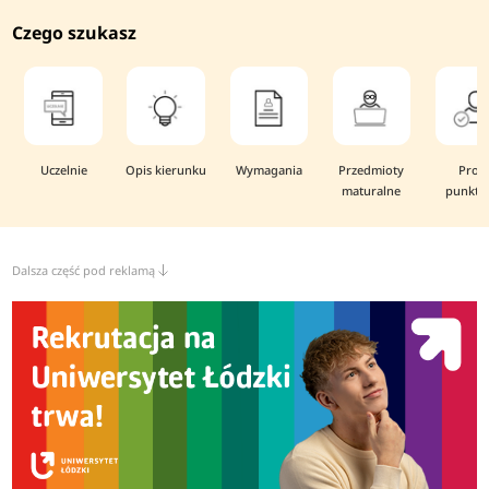
Czego szukasz
Uczelnie
Opis kierunku
Wymagania
Przedmioty
Prog
maturalne
punkto
Dalsza część pod reklamą