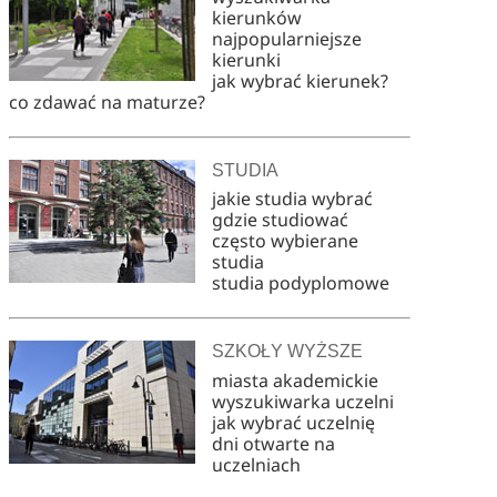
kierunków
najpopularniejsze
kierunki
jak wybrać kierunek?
co zdawać na maturze?
STUDIA
jakie studia wybrać
gdzie studiować
często wybierane
studia
studia podyplomowe
SZKOŁY WYŻSZE
miasta akademickie
wyszukiwarka uczelni
jak wybrać uczelnię
dni otwarte na
uczelniach