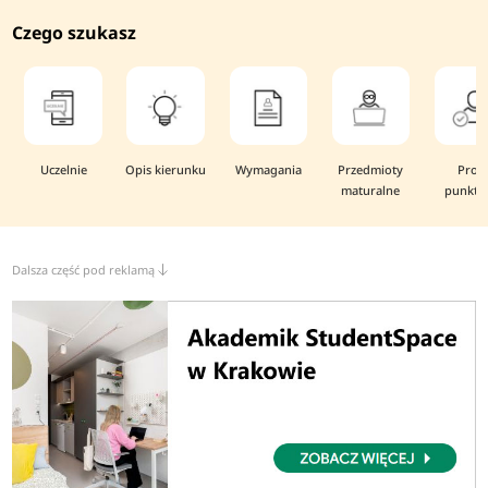
Czego szukasz
Uczelnie
Opis kierunku
Wymagania
Przedmioty
Prog
maturalne
punkto
Dalsza część pod reklamą