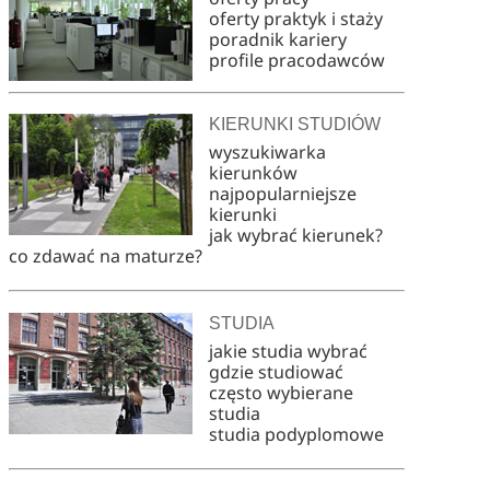
oferty praktyk i staży
poradnik kariery
profile pracodawców
KIERUNKI STUDIÓW
wyszukiwarka
kierunków
najpopularniejsze
kierunki
jak wybrać kierunek?
co zdawać na maturze?
STUDIA
jakie studia wybrać
gdzie studiować
często wybierane
studia
studia podyplomowe