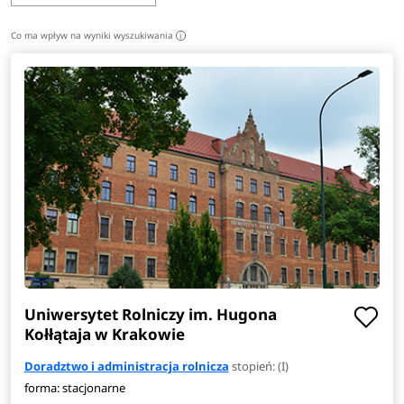
Podejmą też pracę w agencjach związanych z rolnictwem,
ochroną środowiska i zasobami naturalnymi.
Zobacz
pełen
Co ma wpływ na wyniki wyszukiwania
i
opis kierunku
>
Uniwersytet Rolniczy im. Hugona
Kołłątaja w Krakowie
Doradztwo i administracja rolnicza
stopień: (I)
forma: stacjonarne