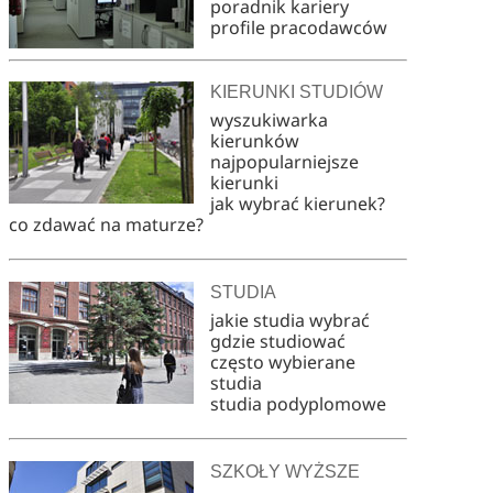
poradnik kariery
profile pracodawców
KIERUNKI STUDIÓW
wyszukiwarka
kierunków
najpopularniejsze
kierunki
jak wybrać kierunek?
co zdawać na maturze?
STUDIA
jakie studia wybrać
gdzie studiować
często wybierane
studia
studia podyplomowe
SZKOŁY WYŻSZE