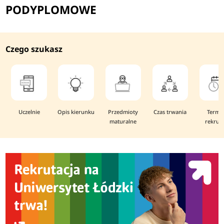
PODYPLOMOWE
Czego szukasz
Uczelnie
Opis kierunku
Przedmioty
Czas trwania
Termi
maturalne
rekruta