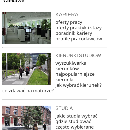
Ciekawe
KARIERA
oferty pracy
oferty praktyk i staży
poradnik kariery
profile pracodawców
KIERUNKI STUDIÓW
wyszukiwarka
kierunków
najpopularniejsze
kierunki
jak wybrać kierunek?
co zdawać na maturze?
STUDIA
jakie studia wybrać
gdzie studiować
często wybierane