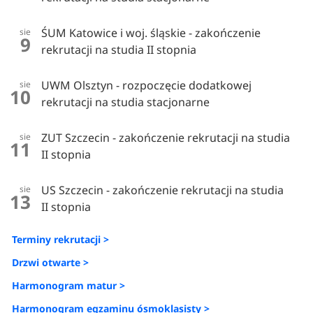
ŚUM Katowice i woj. śląskie - zakończenie
sie
9
rekrutacji na studia II stopnia
UWM Olsztyn - rozpoczęcie dodatkowej
sie
10
rekrutacji na studia stacjonarne
ZUT Szczecin - zakończenie rekrutacji na studia
sie
11
II stopnia
US Szczecin - zakończenie rekrutacji na studia
sie
13
II stopnia
Terminy rekrutacji >
Drzwi otwarte >
Harmonogram matur >
Harmonogram egzaminu ósmoklasisty >