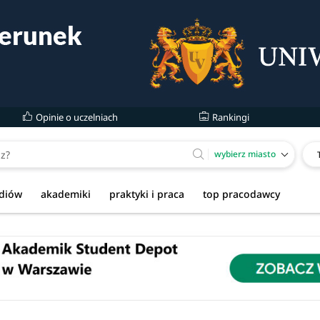
Opinie o uczelniach
Rankingi
wybierz miasto
udiów
akademiki
praktyki i praca
top pracodawcy