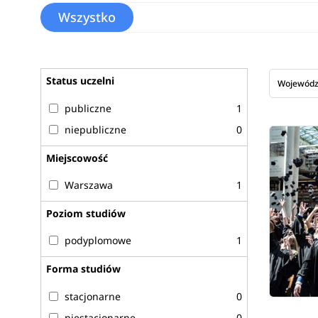
Wszystko
Status uczelni
Wojewód
publiczne
1
niepubliczne
0
Miejscowość
Warszawa
1
Poziom studiów
podyplomowe
1
Forma studiów
stacjonarne
0
niestacjonarne
0