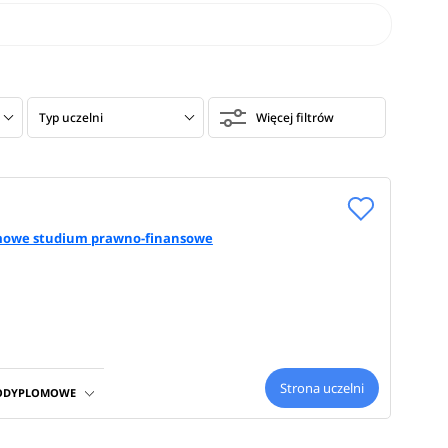
Typ uczelni
Więcej filtrów
mowe studium prawno-finansowe
Strona uczelni
PODYPLOMOWE