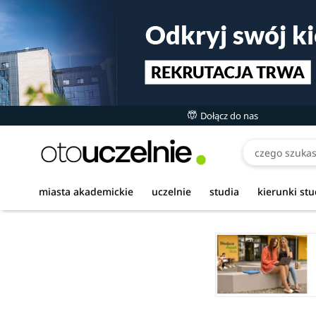
Dołącz do nas
miasta akademickie
uczelnie
studia
kierunki st