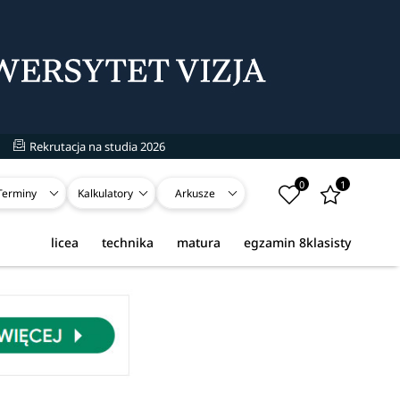
Rekrutacja na studia 2026
0
1
Terminy
Kalkulatory
Arkusze
licea
technika
matura
egzamin 8klasisty