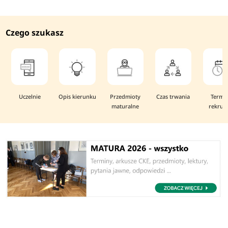
Czego szukasz
Uczelnie
Opis kierunku
Przedmioty
Czas trwania
Termi
maturalne
rekruta