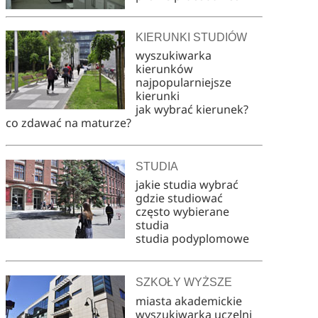
KIERUNKI STUDIÓW
wyszukiwarka
kierunków
najpopularniejsze
kierunki
jak wybrać kierunek?
co zdawać na maturze?
STUDIA
jakie studia wybrać
gdzie studiować
często wybierane
studia
studia podyplomowe
SZKOŁY WYŻSZE
miasta akademickie
wyszukiwarka uczelni