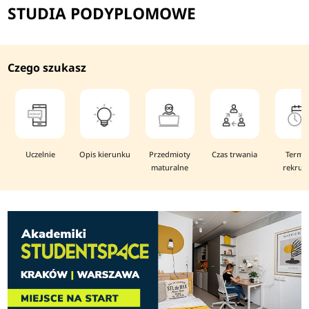
STUDIA PODYPLOMOWE
Czego szukasz
Uczelnie
Opis kierunku
Przedmioty
Czas trwania
Termi
maturalne
rekruta