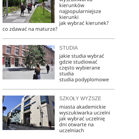
kierunków
najpopularniejsze
kierunki
jak wybrać kierunek?
co zdawać na maturze?
STUDIA
jakie studia wybrać
gdzie studiować
często wybierane
studia
studia podyplomowe
SZKOŁY WYŻSZE
miasta akademickie
wyszukiwarka uczelni
jak wybrać uczelnię
dni otwarte na
uczelniach