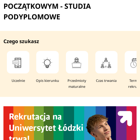
POCZĄTKOWYM - STUDIA
PODYPLOMOWE
Czego szukasz
Uczelnie
Opis kierunku
Przedmioty
Czas trwania
Termi
maturalne
rekruta