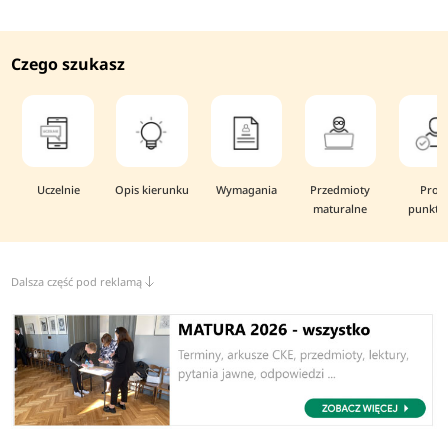
Czego szukasz
Uczelnie
Opis kierunku
Wymagania
Przedmioty
Prog
maturalne
punkto
Dalsza część pod reklamą