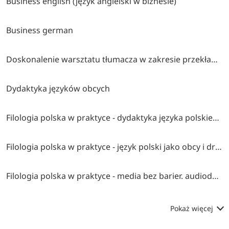
Business english (język angielski w biznesie)
Business german
Doskonalenie warsztatu tłumacza w zakresie przekładu pisemnego
Dydaktyka języków obcych
Filologia polska w praktyce - dydaktyka języka polskiego jako obcego
Filologia polska w praktyce - język polski jako obcy i drugi w pracy z dzieckiem
Filologia polska w praktyce - media bez barier. audiodeskrypcja (ad i napisy dla niesłyszących
Pokaż więcej