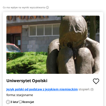
Co ma wpływ na wyniki wyszukiwania
i
Uniwersytet Opolski
Język polski od podstaw z językiem niemieckim
stopień: (I)
forma: stacjonarne
3 lata
licencjat