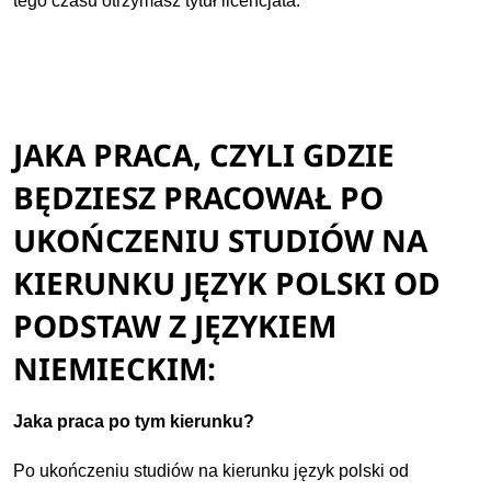
tego czasu otrzymasz tytuł licencjata.
JAKA PRACA, CZYLI GDZIE
BĘDZIESZ PRACOWAŁ PO
UKOŃCZENIU STUDIÓW NA
KIERUNKU JĘZYK POLSKI OD
PODSTAW Z JĘZYKIEM
NIEMIECKIM:
Jaka praca po tym kierunku?
Po ukończeniu studiów na kierunku język polski od