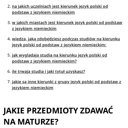
na jakich uczelniach jest kierunek język polski od
podstaw z językiem niemieckim
w jakich miastach jest kierunek język polski od podstaw
z językiem niemieckim
wiedza, jaką zdobędziesz podczas studiów na kierunku
język polski od podstaw z językiem niemieckim:
jak wyglądają studia na kierunku język polski od
podstaw z językiem niemieckim?
ile trwają studia i jaki tytuł uzyskasz?
jakie są inne kierunki z grupy język polski od podstaw z
językiem niemieckim
JAKIE PRZEDMIOTY ZDAWAĆ
NA MATURZE?